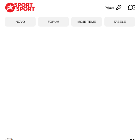
Prijava
Otvori profi
Ot
NOVO
FORUM
MOJE TEME
TABELE