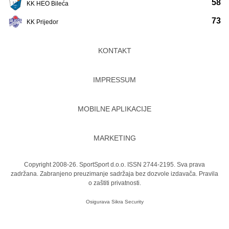
58
KK HEO Bileća
73
KK Prijedor
KONTAKT
IMPRESSUM
MOBILNE APLIKACIJE
MARKETING
Copyright 2008-26. SportSport d.o.o. ISSN 2744-2195. Sva prava
zadržana. Zabranjeno preuzimanje sadržaja bez dozvole izdavača.
Pravila
o zaštiti privatnosti.
Osigurava
Sikra Security