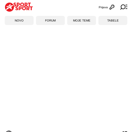
Prijava
Otvori profi
Ot
NOVO
FORUM
MOJE TEME
TABELE