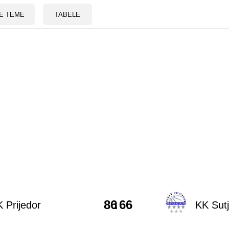
E TEME
TABELE
86
:
66
 Prijedor
KK Sut