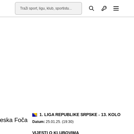
Otvori profil
Pretraga
Otvori
1. LIGA REPUBLIKE SRPSKE - 13. KOLO
jeska Foča
Datum:
25.01.25. (19:30)
VIJESTI O KLUBOVIMA