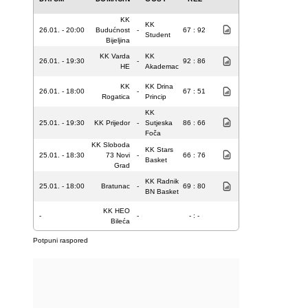
KK
KK
26.01. - 20:00
Budućnost
-
67 : 92
Student
Bijeljina
KK Varda
KK
26.01. - 19:30
-
92 : 86
HE
Akademac
KK
KK Drina
26.01. - 18:00
-
67 : 51
Rogatica
Princip
KK
25.01. - 19:30
KK Prijedor
-
Sutjeska
86 : 66
Foča
KK Sloboda
KK Stars
25.01. - 18:30
73 Novi
-
66 : 76
Basket
Grad
KK Radnik
25.01. - 18:00
Bratunac
-
69 : 80
BN Basket
KK HEO
-
-
- : -
Bileća
Potpuni raspored