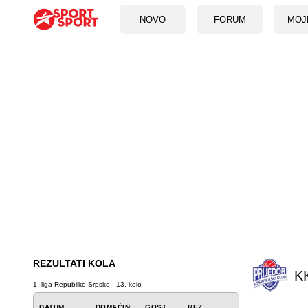
NOVO
FORUM
MOJ
REZULTATI KOLA
KK
1. liga Republike Srpske - 13. kolo
DATUM
DOMAĆIN
GOST
REZ