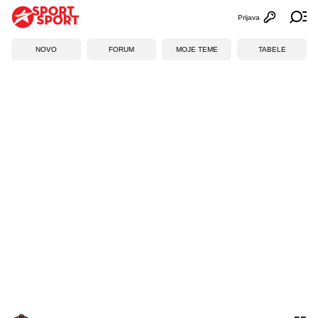
Prijava
Otvori profi
Ot
NOVO
FORUM
MOJE TEME
TABELE