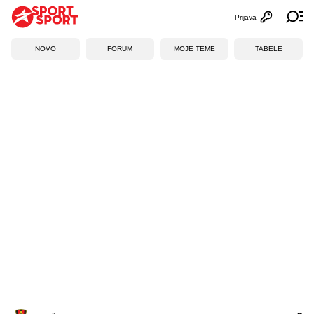
Prijava
Otvori profi
Ot
NOVO
FORUM
MOJE TEME
TABELE