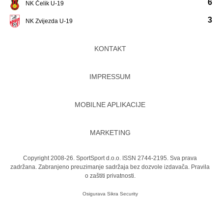
6
NK Čelik U-19
3
NK Zvijezda U-19
KONTAKT
IMPRESSUM
MOBILNE APLIKACIJE
MARKETING
Copyright 2008-26. SportSport d.o.o. ISSN 2744-2195. Sva prava
zadržana. Zabranjeno preuzimanje sadržaja bez dozvole izdavača.
Pravila
o zaštiti privatnosti.
Osigurava
Sikra Security