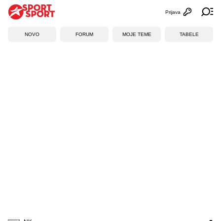
Prijava
Otvori profi
Ot
NOVO
FORUM
MOJE TEME
TABELE