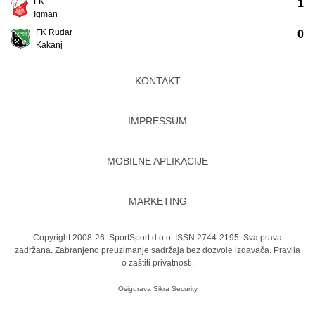
FK
1
Igman
FK Rudar
0
Kakanj
KONTAKT
IMPRESSUM
MOBILNE APLIKACIJE
MARKETING
Copyright 2008-26. SportSport d.o.o. ISSN 2744-2195. Sva prava
zadržana. Zabranjeno preuzimanje sadržaja bez dozvole izdavača.
Pravila
o zaštiti privatnosti.
Osigurava
Sikra Security