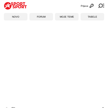
Prijava
Otvori profi
Ot
NOVO
FORUM
MOJE TEME
TABELE