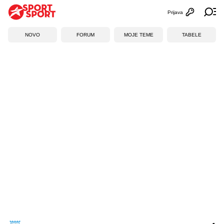
Prijava
Otvori profi
Ot
NOVO
FORUM
MOJE TEME
TABELE