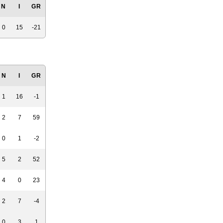
N
I
GR
0
15
-21
N
I
GR
1
16
-1
2
7
59
0
1
-2
5
2
52
4
0
23
2
7
-4
0
3
1