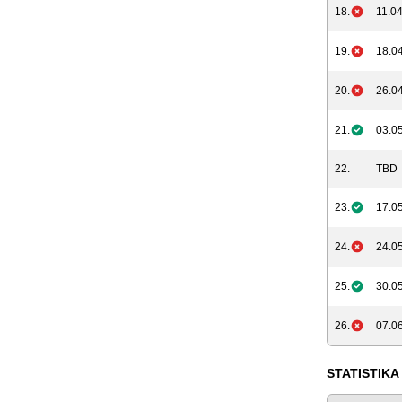
18.
11.04
19.
18.04
20.
26.04
21.
03.05
22.
TBD
23.
17.05
24.
24.05
25.
30.05
26.
07.06
STATISTIKA