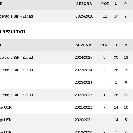
JE
SEZONA
POZ
U
P
deracije BiH - Zapad
2025/2026
12
24
9
I REZULTATI
JE
SEZONA
POZ
U
P
deracije BiH - Zapad
2024/2025
9
30
13
deracije BiH - Zapad
2023/2024
2
28
19
2023/2024
-
1
0
deracije BiH - Zapad
2022/2023
1
28
21
iga USK
2021/2022
-
14
10
iga USK
2020/2021
-
14
5
iga USK
2019/2020
-
7
4