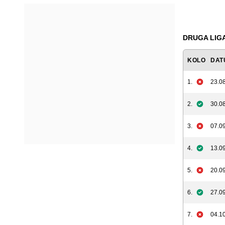
DRUGA LIGA
KOLO
DAT
1.
23.08
2.
30.08
3.
07.09
4.
13.09
5.
20.09
6.
27.09
7.
04.10