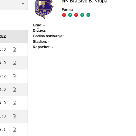
NK Bratstvo B. Krupa
Forma
Grad: -
Država: -
Godina osnivanja:
REZ
Stadion: -
Kapacitet: -
1 : 0
3 : 0
4 : 2
3 : 0
3 : 0
1 : 0
5 : 1