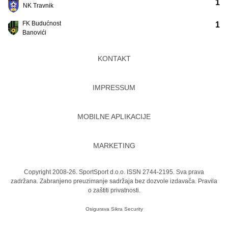
1
NK Travnik
FK Budućnost
1
Banovići
KONTAKT
IMPRESSUM
MOBILNE APLIKACIJE
MARKETING
Copyright 2008-26. SportSport d.o.o. ISSN 2744-2195. Sva prava
zadržana. Zabranjeno preuzimanje sadržaja bez dozvole izdavača.
Pravila
o zaštiti privatnosti.
Osigurava
Sikra Security