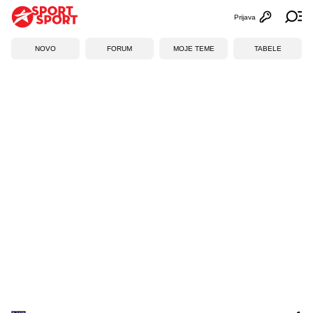
Prijava
Otvori profi
Ot
NOVO
FORUM
MOJE TEME
TABELE