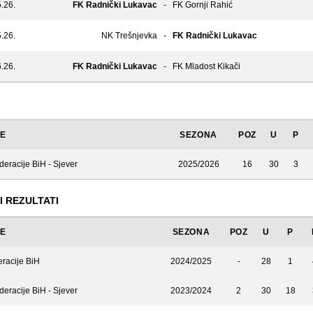
.26.
FK Radnički Lukavac
-
FK Gornji Rahić
.26.
NK Trešnjevka
-
FK Radnički Lukavac
.26.
FK Radnički Lukavac
-
FK Mladost Kikači
JE
SEZONA
POZ
U
P
deracije BiH - Sjever
2025/2026
16
30
3
I REZULTATI
JE
SEZONA
POZ
U
P
eracije BiH
2024/2025
-
28
1
deracije BiH - Sjever
2023/2024
2
30
18