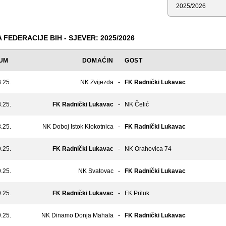
Sezona
 FEDERACIJE BIH - SJEVER: 2025/2026
UM
DOMAĆIN
GOST
.25.
NK Zvijezda
-
FK Radnički Lukavac
.25.
FK Radnički Lukavac
-
NK Čelić
.25.
NK Doboj Istok Klokotnica
-
FK Radnički Lukavac
.25.
FK Radnički Lukavac
-
NK Orahovica 74
.25.
NK Svatovac
-
FK Radnički Lukavac
.25.
FK Radnički Lukavac
-
FK Priluk
.25.
NK Dinamo Donja Mahala
-
FK Radnički Lukavac