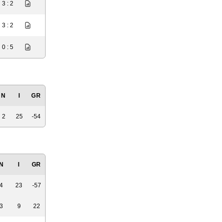
3 : 2
3 : 2
0 : 5
N
I
GR
2
25
-54
N
I
GR
4
23
-57
3
9
22