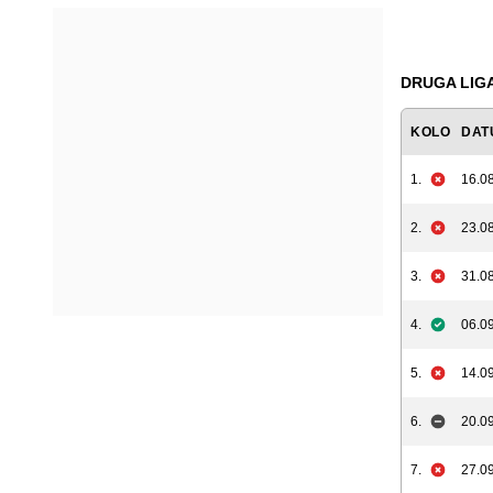
DRUGA LIGA
KOLO
DAT
1.
16.08
2.
23.08
3.
31.08
4.
06.09
5.
14.09
6.
20.09
7.
27.09