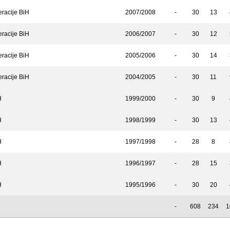
eracije BiH
2007/2008
-
30
13
eracije BiH
2006/2007
-
30
12
eracije BiH
2005/2006
-
30
14
eracije BiH
2004/2005
-
30
11
H
1999/2000
-
30
9
H
1998/1999
-
30
13
H
1997/1998
-
28
8
H
1996/1997
-
28
15
H
1995/1996
-
30
20
-
608
234
1