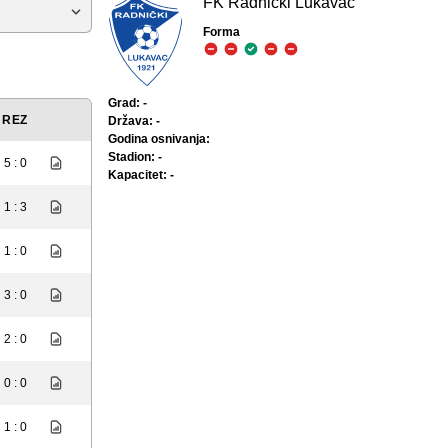
FK Radnički Lukavac
Forma
Grad: -
REZ
Država: -
Godina osnivanja:
Stadion: -
5 : 0
Kapacitet: -
1 : 3
1 : 0
3 : 0
2 : 0
0 : 0
1 : 0