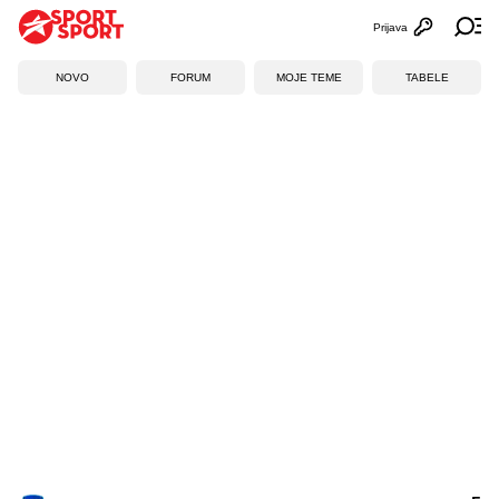
Prijava
Otvori profi
Ot
NOVO
FORUM
MOJE TEME
TABELE