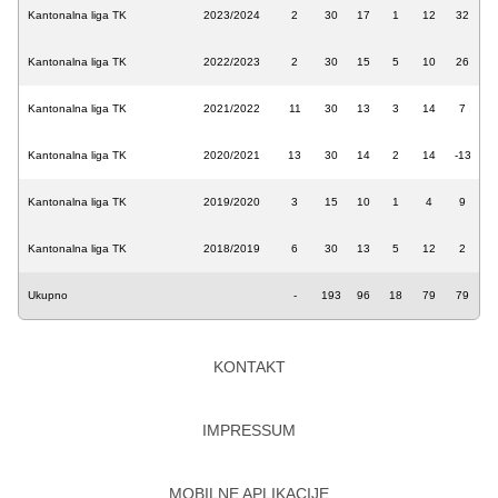
Kantonalna liga TK
2023/2024
2
30
17
1
12
32
Kantonalna liga TK
2022/2023
2
30
15
5
10
26
Kantonalna liga TK
2021/2022
11
30
13
3
14
7
Kantonalna liga TK
2020/2021
13
30
14
2
14
-13
Kantonalna liga TK
2019/2020
3
15
10
1
4
9
Kantonalna liga TK
2018/2019
6
30
13
5
12
2
Ukupno
-
193
96
18
79
79
KONTAKT
IMPRESSUM
MOBILNE APLIKACIJE