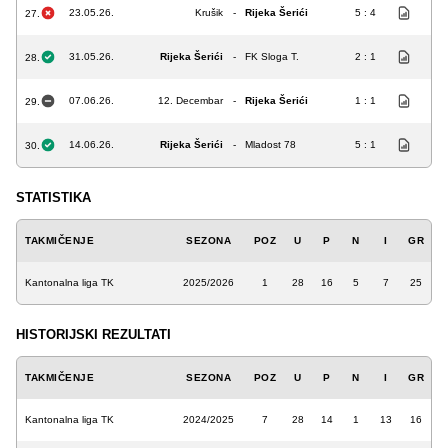
23.05.26.
Krušik
-
Rijeka Šerići
5 : 4
27.
31.05.26.
Rijeka Šerići
-
FK Sloga T.
2 : 1
28.
07.06.26.
12. Decembar
-
Rijeka Šerići
1 : 1
29.
14.06.26.
Rijeka Šerići
-
Mladost 78
5 : 1
30.
STATISTIKA
TAKMIČENJE
SEZONA
POZ
U
P
N
I
GR
Kantonalna liga TK
2025/2026
1
28
16
5
7
25
HISTORIJSKI REZULTATI
TAKMIČENJE
SEZONA
POZ
U
P
N
I
GR
Kantonalna liga TK
2024/2025
7
28
14
1
13
16