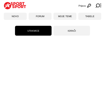
Prijava
Otvori profi
Ot
NOVO
FORUM
MOJE TEME
TABELE
UTAKMICE
IGRAČI