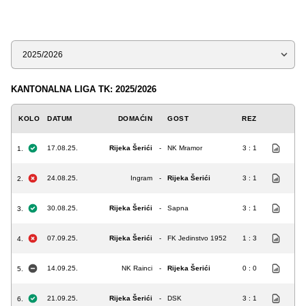
Sezona
KANTONALNA LIGA TK: 2025/2026
KOLO
DATUM
DOMAĆIN
GOST
REZ
17.08.25.
Rijeka Šerići
-
NK Mramor
3 : 1
1.
24.08.25.
Ingram
-
Rijeka Šerići
3 : 1
2.
30.08.25.
Rijeka Šerići
-
Sapna
3 : 1
3.
07.09.25.
Rijeka Šerići
-
FK Jedinstvo 1952
1 : 3
4.
14.09.25.
NK Rainci
-
Rijeka Šerići
0 : 0
5.
21.09.25.
Rijeka Šerići
-
DSK
3 : 1
6.