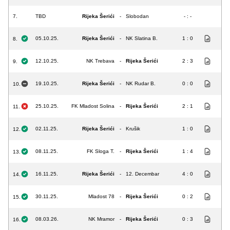
7.
TBD
Rijeka Šerići
-
Slobodan
- : -
05.10.25.
Rijeka Šerići
-
NK Slatina B.
1 : 0
8.
12.10.25.
NK Trebava
-
Rijeka Šerići
2 : 3
9.
19.10.25.
Rijeka Šerići
-
NK Rudar B.
0 : 0
10.
25.10.25.
FK Mladost Solina
-
Rijeka Šerići
2 : 1
11.
02.11.25.
Rijeka Šerići
-
Krušik
1 : 0
12.
08.11.25.
FK Sloga T.
-
Rijeka Šerići
1 : 4
13.
16.11.25.
Rijeka Šerići
-
12. Decembar
4 : 0
14.
30.11.25.
Mladost 78
-
Rijeka Šerići
0 : 2
15.
08.03.26.
NK Mramor
-
Rijeka Šerići
0 : 3
16.