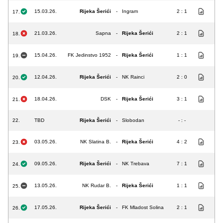
15.03.26.
Rijeka Šerići
-
Ingram
2 : 1
17.
21.03.26.
Sapna
-
Rijeka Šerići
2 : 1
18.
15.04.26.
FK Jedinstvo 1952
-
Rijeka Šerići
1 : 1
19.
12.04.26.
Rijeka Šerići
-
NK Rainci
2 : 0
20.
18.04.26.
DSK
-
Rijeka Šerići
3 : 1
21.
22.
TBD
Rijeka Šerići
-
Slobodan
- : -
03.05.26.
NK Slatina B.
-
Rijeka Šerići
4 : 2
23.
09.05.26.
Rijeka Šerići
-
NK Trebava
7 : 1
24.
13.05.26.
NK Rudar B.
-
Rijeka Šerići
1 : 1
25.
17.05.26.
Rijeka Šerići
-
FK Mladost Solina
2 : 1
26.