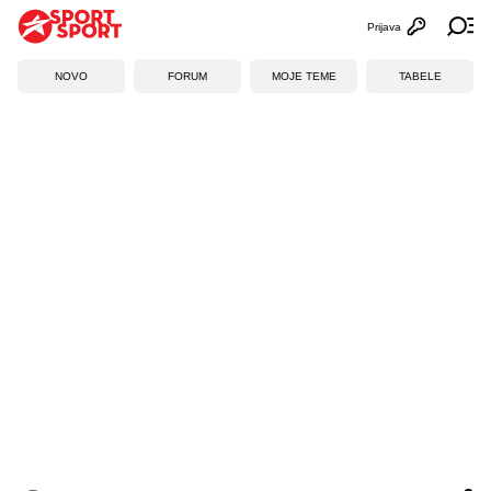
Prijava
Otvori profi
Ot
NOVO
FORUM
MOJE TEME
TABELE