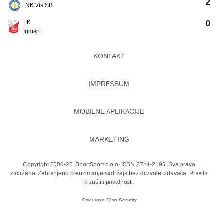
2
NK Vis SB
FK
0
Igman
KONTAKT
IMPRESSUM
MOBILNE APLIKACIJE
MARKETING
Copyright 2008-26. SportSport d.o.o. ISSN 2744-2195. Sva prava
zadržana. Zabranjeno preuzimanje sadržaja bez dozvole izdavača.
Pravila
o zaštiti privatnosti.
Osigurava
Sikra Security