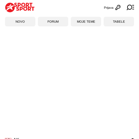
Prijava
Otvori profi
Ot
NOVO
FORUM
MOJE TEME
TABELE