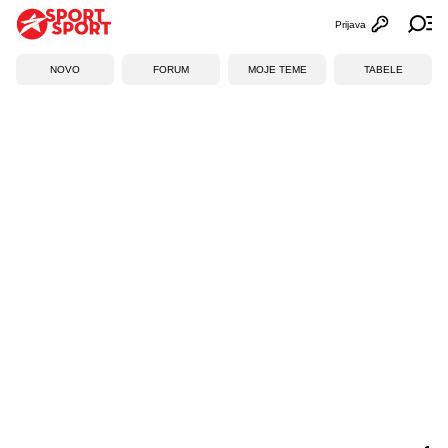
Prijava
Otvori profi
Ot
NOVO
FORUM
MOJE TEME
TABELE