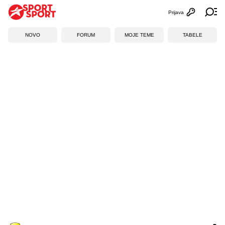
Prijava
Otvori profi
Ot
NOVO
FORUM
MOJE TEME
TABELE