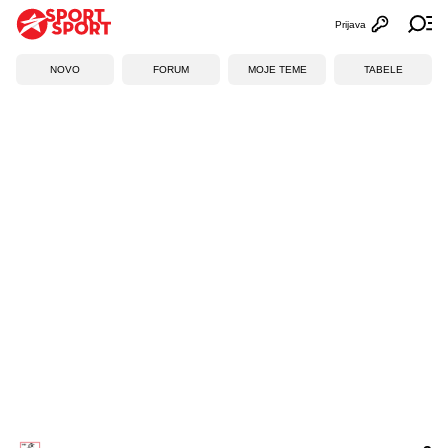
Prijava
Otvori profi
Ot
NOVO
FORUM
MOJE TEME
TABELE