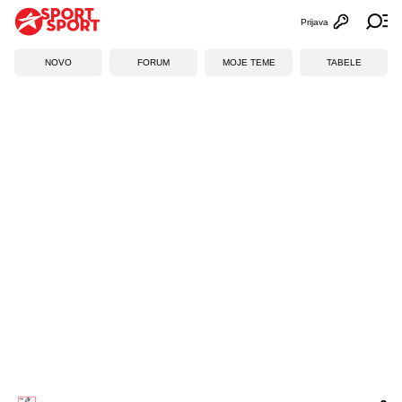
Prijava
Otvori profi
Ot
NOVO
FORUM
MOJE TEME
TABELE