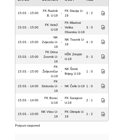
FK Radnik
FK Slavija U-
15.03. - 15:00
-
2 : 2
B. U-19
19
FK Mladost
FK Velež
15.03. - 15:00
-
Velika
3 : 0
U-19
Obarska U-19
NK
NK Travnik U-
15.03. - 15:00
Zvijezda U-
-
4 : 0
19
19
FK Drina
HŠK Zrinjski
15.03. - 15:00
Zvornik U-
-
0 : 3
U-19
19
FK
NK Široki
15.03. - 15:00
Željezničar
-
1 : 0
Brijeg U-19
U-19
FK
15.03. - 14:00
Sloboda U-
-
NK Čelik U-19
1 : 0
19
FK Borac
FK Sarajevo
15.03. - 14:00
-
2 : 1
U-19
U-19
NK Vitez U-
FK Olimpik U-
15.03. - 13:00
-
1 : 2
19
19
Potpuni raspored