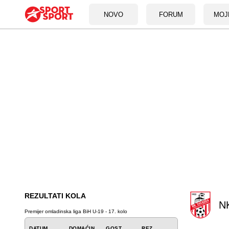
NOVO
FORUM
MOJ
REZULTATI KOLA
NK
Premijer omladinska liga BiH U-19 - 17. kolo
DATUM
DOMAĆIN
GOST
REZ