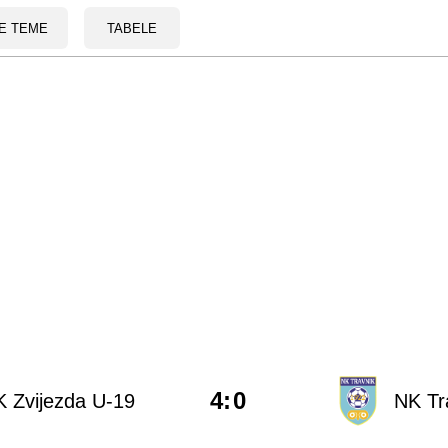
E TEME
TABELE
4
:
0
 Zvijezda U-19
NK Tr