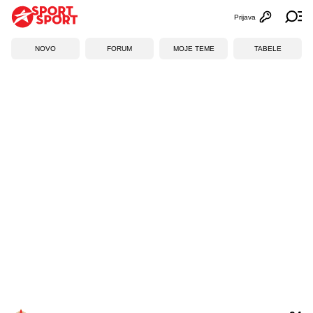
Prijava
Otvori profi
Ot
NOVO
FORUM
MOJE TEME
TABELE