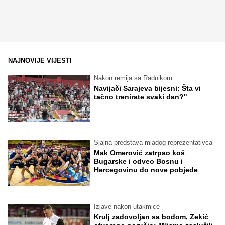
NAJNOVIJE VIJESTI
Nakon remija sa Radnikom
Navijači Sarajeva bijesni: Šta vi
tačno trenirate svaki dan?"
Sjajna predstava mladog reprezentativca
Mak Omerović zatrpao koš
Bugarske i odveo Bosnu i
Hercegovinu do nove pobjede
Izjave nakon utakmice
Krulj zadovoljan sa bodom, Zekić