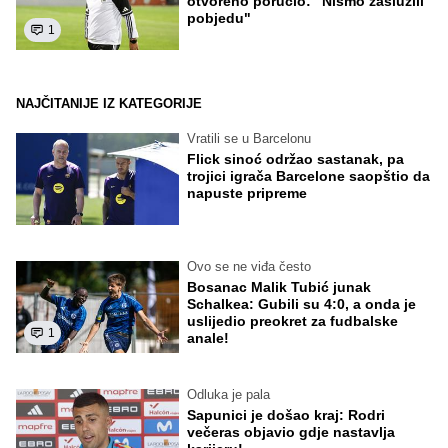
otvoreno poručio: "Nismo zaslužili
pobjedu"
1
NAJČITANIJE IZ KATEGORIJE
Vratili se u Barcelonu
Flick sinoć održao sastanak, pa
trojici igrača Barcelone saopštio da
napuste pripreme
Ovo se ne viđa često
Bosanac Malik Tubić junak
Schalkea: Gubili su 4:0, a onda je
uslijedio preokret za fudbalske
1
anale!
Odluka je pala
Sapunici je došao kraj: Rodri
večeras objavio gdje nastavlja