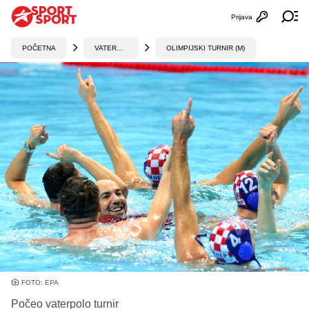
Prijava
Otvori profi
Ot
POČETNA
VATERPOLO
OLIMPIJSKI TURNIR (M)
FOTO: EPA
Počeo vaterpolo turnir