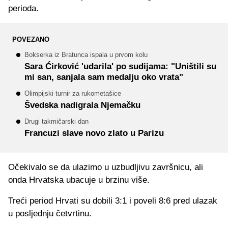
perioda.
POVEZANO
Bokserka iz Bratunca ispala u prvom kolu
Sara Ćirković 'udarila' po sudijama: "Uništili su
mi san, sanjala sam medalju oko vrata"
Olimpijski turnir za rukometašice
Švedska nadigrala Njemačku
Drugi takmičarski dan
Francuzi slave novo zlato u Parizu
Očekivalo se da ulazimo u uzbudljivu završnicu, ali
onda Hrvatska ubacuje u brzinu više.
Treći period Hrvati su dobili 3:1 i poveli 8:6 pred ulazak
u posljednju četvrtinu.