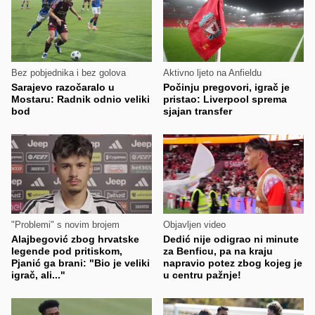
Bez pobjednika i bez golova
Aktivno ljeto na Anfieldu
Sarajevo razočaralo u
Počinju pregovori, igrač je
Mostaru: Radnik odnio veliki
pristao: Liverpool sprema
bod
sjajan transfer
"Problemi" s novim brojem
Objavljen video
Alajbegović zbog hrvatske
Dedić nije odigrao ni minute
legende pod pritiskom,
za Benficu, pa na kraju
Pjanić ga brani: "Bio je veliki
napravio potez zbog kojeg je
igrač, ali..."
u centru pažnje!