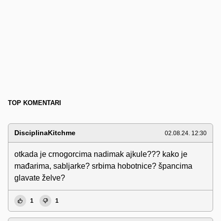
TOP KOMENTARI
DisciplinaKitchme
02.08.24. 12:30
otkada je crnogorcima nadimak ajkule??? kako je
mađarima, sabljarke? srbima hobotnice? špancima
glavate želve?
1
1