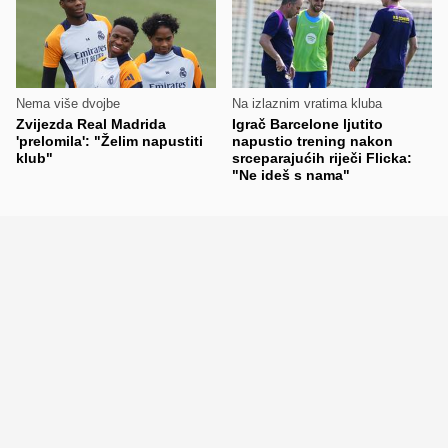
Nema više dvojbe
Na izlaznim vratima kluba
Zvijezda Real Madrida
Igrač Barcelone ljutito
'prelomila': "Želim napustiti
napustio trening nakon
klub"
srceparajućih riječi Flicka:
"Ne ideš s nama"