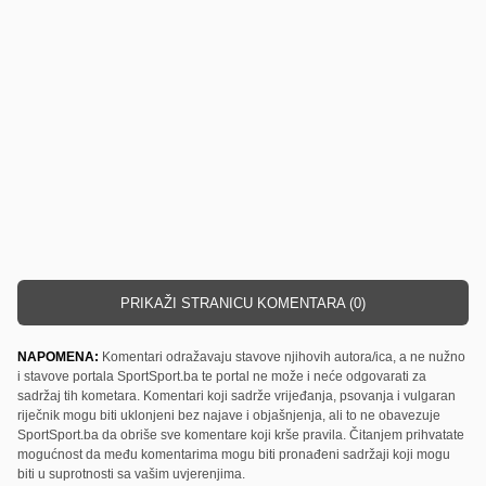
PRIKAŽI STRANICU KOMENTARA (0)
NAPOMENA:
Komentari odražavaju stavove njihovih autora/ica, a ne nužno
i stavove portala SportSport.ba te portal ne može i neće odgovarati za
sadržaj tih kometara. Komentari koji sadrže vrijeđanja, psovanja i vulgaran
riječnik mogu biti uklonjeni bez najave i objašnjenja, ali to ne obavezuje
SportSport.ba da obriše sve komentare koji krše pravila. Čitanjem prihvatate
mogućnost da među komentarima mogu biti pronađeni sadržaji koji mogu
biti u suprotnosti sa vašim uvjerenjima.