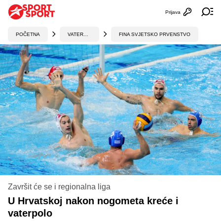
Prijava
Otvori profi
Ot
POČETNA
VATERPOLO
FINA SVJETSKO PRVENSTVO
Završit će se i regionalna liga
U Hrvatskoj nakon nogometa kreće i
vaterpolo