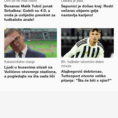
Ovo se ne viđa često
Odluka je pala
Bosanac Malik Tubić junak
Sapunici je došao kraj: Rodri
Schalkea: Gubili su 4:0, a
večeras objavio gdje
onda je uslijedio preokret za
nastavlja karijeru!
fudbalske anale!
Katastrofalno stanje
Bh. fudbaler iskoristio dobro
minute
Ljudi u busevima stizali na
Alajbegović debitovao,
Vučićevo otvorenje stadiona,
Tuttosport otvorio veliko
a pogledajte na šta sada liči
pitanje: "Šta će biti s njim?"