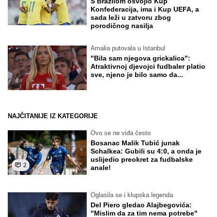
S Brazilom osvojio Kup
Konfederacija, ima i Kup UEFA, a
sada leži u zatvoru zbog
porodičnog nasilja
Amalia putovala u Istanbul
"Bila sam njegova grickalica":
Atraktivnoj djevojci fudbaler platio
sve, njeno je bilo samo da...
NAJČITANIJE IZ KATEGORIJE
Ovo se ne viđa često
Bosanac Malik Tubić junak
Schalkea: Gubili su 4:0, a onda je
uslijedio preokret za fudbalske
2
anale!
Oglasila se i klupska legenda
Del Piero gledao Alajbegovića:
"Mislim da za tim nema potrebe"