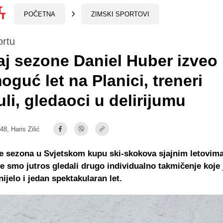
POČETNA
ZIMSKI SPORTOVI
ortu
aj sezone Daniel Huber izveo
oguć let na Planici, treneri
uli, gledaoci u delirijumu
:48,
Haris Zilić
e sezona u Svjetskom kupu ski-skokova sjajnim letovim
je smo jutros gledali drugo individualno takmičenje koje 
ijelo i jedan spektakularan let.