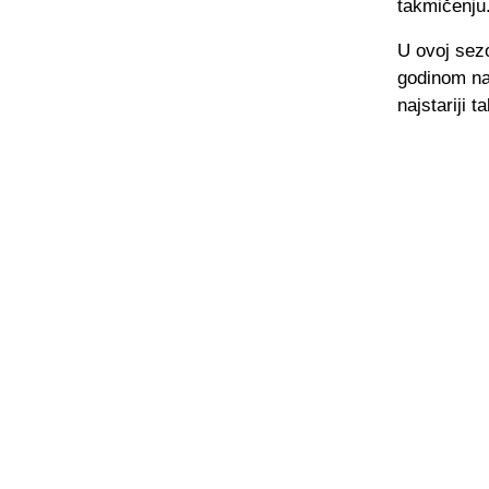
takmičenju
U ovoj sez
godinom na
najstariji 