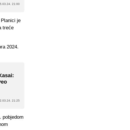
5.03.24. 21:00
Planici je
a treće
ra 2024.
Kasai:
veo
2.03.24. 21:25
4. pobjedom
lnom