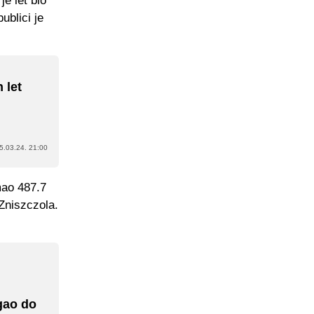
je let bio
ublici je
 let
5.03.24. 21:00
imao 487.7
Zniszczola.
gao do