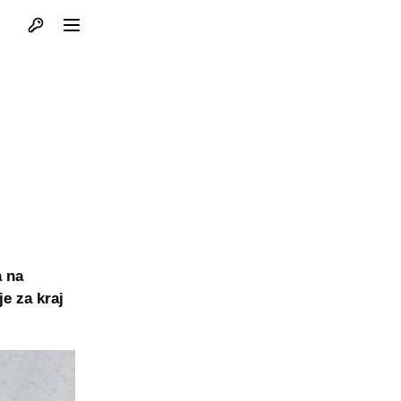
Otvori profil
Otvori meni
a na
je za kraj