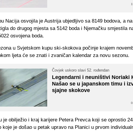
1
pu Nacija osvojila je Austrija ubjedljivo sa 8149 bodova, a na 
tigla do drugog mjesta sa 5142 boda i Njemačku smjestila n
5022 osvojena boda.
zona u Svjetskom kupu ski-skokova počinje krajem novemb
okom ljeta će se znati i zvaničan kalendar za novu sezonu.
Čovjek uskoro slavi 52. rođendan
Legendarni i neuništivi Noriaki 
Našao se u japanskom timu i iz
sjajne skokove
0
je obilježio i kraj karijere Petera Prevca koji se oprostio 2
do koje je došao u petak upravo na Planici u prvom individua