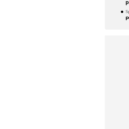
p
S
P