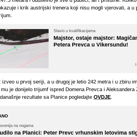
 247.5 metara i oduševio je sve u publici, ali i prisutne. Koliko 
azuje i krik austrijski trenera koji nisu mogli vjerovati, a u p
rijum.
Slavio u kvalifikacijama
Majstor, ostaje majstor: Magičan
Petera Prevca u Vikersundu!
1
t izveo u prvoj seriji, a u drugoj je letio 242 metra i u zbiru 
 mu je donijelo trijumf ispred Domena Prevca i Aleksandera 
današnje rezultate sa Planice pogledajte
OVDJE
.
ANO
lovenija na nogama
udilo na Planici: Peter Prevc vrhunskim letovima sti