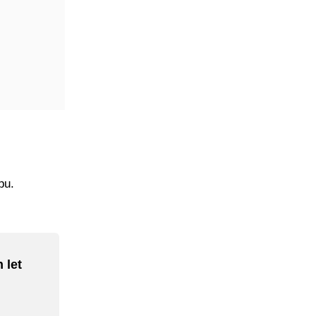
pu.
 let