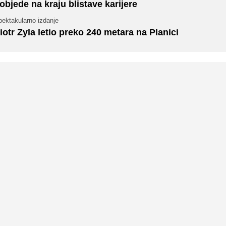
objede na kraju blistave karijere
pektakularno izdanje
iotr Zyla letio preko 240 metara na Planici