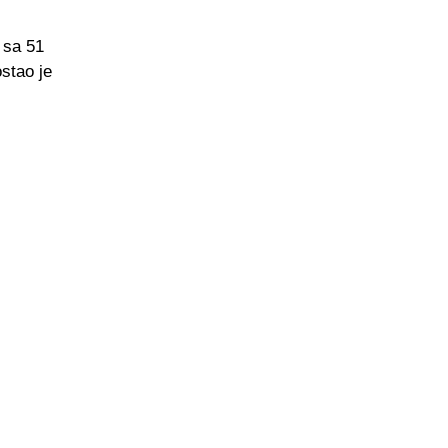
 sa 51
stao je