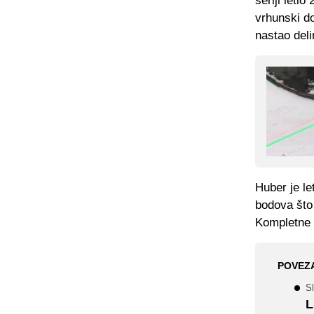
seriji letio
vrhunski dok
nastao deli
Huber je le
bodova što
Kompletne 
POVEZ
S
L