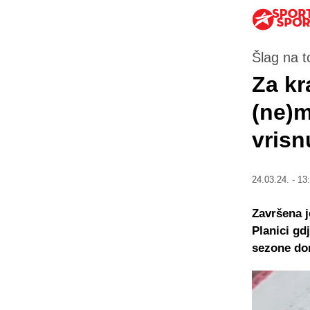
Šlag na t
Za kr
(ne)m
vrisn
24.03.24. - 13
Završena j
Planici gd
sezone don