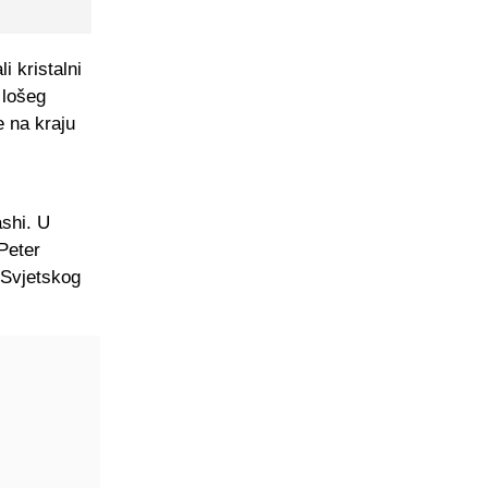
i kristalni
 lošeg
e na kraju
shi. U
Peter
 Svjetskog