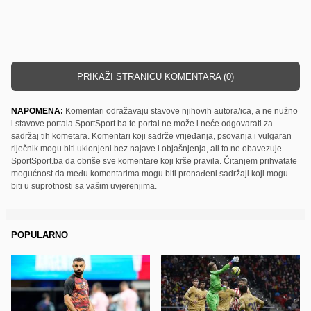
PRIKAŽI STRANICU KOMENTARA (0)
NAPOMENA:
Komentari odražavaju stavove njihovih autora/ica, a ne nužno
i stavove portala SportSport.ba te portal ne može i neće odgovarati za
sadržaj tih kometara. Komentari koji sadrže vrijeđanja, psovanja i vulgaran
riječnik mogu biti uklonjeni bez najave i objašnjenja, ali to ne obavezuje
SportSport.ba da obriše sve komentare koji krše pravila. Čitanjem prihvatate
mogućnost da među komentarima mogu biti pronađeni sadržaji koji mogu
biti u suprotnosti sa vašim uvjerenjima.
POPULARNO