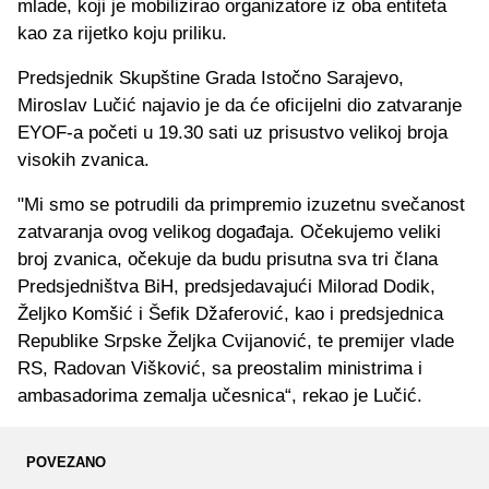
mlade, koji je mobilizirao organizatore iz oba entiteta
kao za rijetko koju priliku.
Predsjednik Skupštine Grada Istočno Sarajevo,
Miroslav Lučić najavio je da će oficijelni dio zatvaranje
EYOF-a početi u 19.30 sati uz prisustvo velikoj broja
visokih zvanica.
"Mi smo se potrudili da primpremio izuzetnu svečanost
zatvaranja ovog velikog događaja. Očekujemo veliki
broj zvanica, očekuje da budu prisutna sva tri člana
Predsjedništva BiH, predsjedavajući Milorad Dodik,
Željko Komšić i Šefik Džaferović, kao i predsjednica
Republike Srpske Željka Cvijanović, te premijer vlade
RS, Radovan Višković, sa preostalim ministrima i
ambasadorima zemalja učesnica“, rekao je Lučić.
POVEZANO