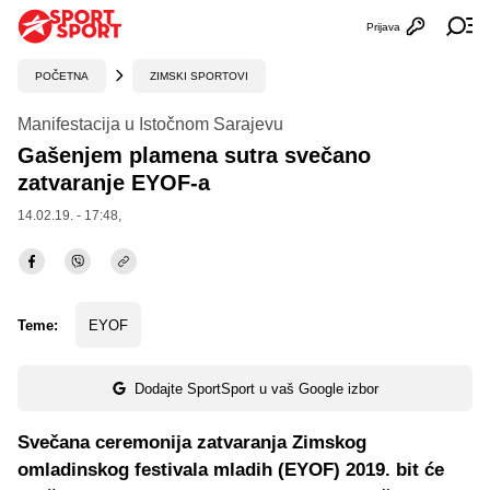
Prijava
Otvori profi
Ot
POČETNA
ZIMSKI SPORTOVI
Manifestacija u Istočnom Sarajevu
Gašenjem plamena sutra svečano
zatvaranje EYOF-a
14.02.19. - 17:48,
Teme:
EYOF
Dodajte SportSport u vaš Google izbor
Svečana ceremonija zatvaranja Zimskog
omladinskog festivala mladih (EYOF) 2019. bit će