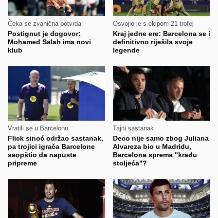
Čeka se zvanična potvrda
Osvojio je s ekipom 21 trofej
Postignut je dogovor:
Kraj jedne ere: Barcelona se i
Mohamed Salah ima novi
definitivno riješila svoje
klub
legende
Vratili se u Barcelonu
Tajni sastanak
Flick sinoć održao sastanak,
Deco nije samo zbog Juliana
pa trojici igrača Barcelone
Alvareza bio u Madridu,
saopštio da napuste
Barcelona sprema "krađu
pripreme
stoljeća"?