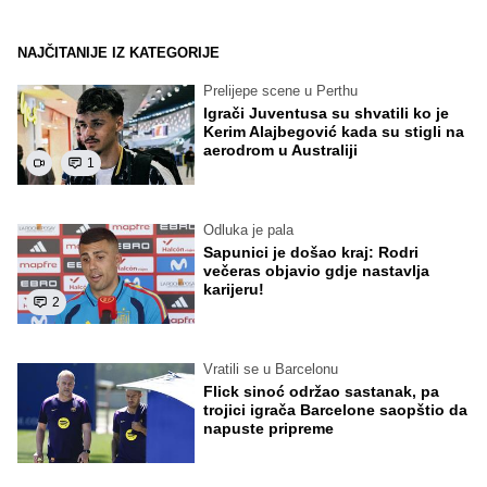
NAJČITANIJE IZ KATEGORIJE
Prelijepe scene u Perthu
Igrači Juventusa su shvatili ko je
Kerim Alajbegović kada su stigli na
aerodrom u Australiji
1
Odluka je pala
Sapunici je došao kraj: Rodri
večeras objavio gdje nastavlja
karijeru!
2
Vratili se u Barcelonu
Flick sinoć održao sastanak, pa
trojici igrača Barcelone saopštio da
napuste pripreme