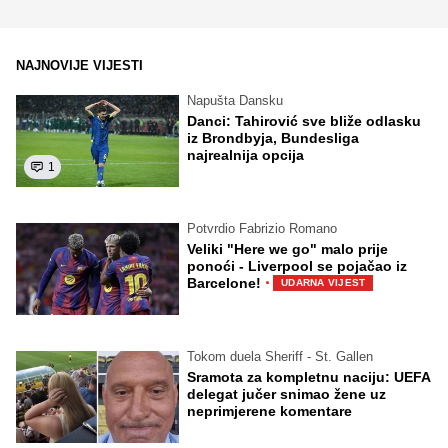
NAJNOVIJE VIJESTI
Napušta Dansku
Danci: Tahirović sve bliže odlasku
iz Brondbyja, Bundesliga
najrealnija opcija
1
Potvrdio Fabrizio Romano
Veliki "Here we go" malo prije
ponoći - Liverpool se pojačao iz
·
Barcelone!
UDARNA VIJEST
Tokom duela Sheriff - St. Gallen
Sramota za kompletnu naciju: UEFA
delegat jučer snimao žene uz
neprimjerene komentare