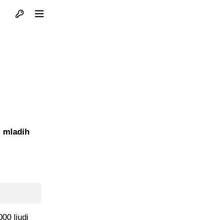
Otvori profil
Otvori meni
l mladih
00 ljudi