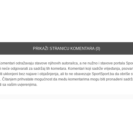
PRIKAŽI STRANICU KOMENTARA (0)
omentari odražavaju stavove njihovih autora/ica, a ne nužno i stavove portala Spor
i neće odgovarati za sadržaj tih kometara. Komentari koji sadrže vrijeđanja, psovan
iti uklonjeni bez najave i objašnjenja, ali to ne obavezuje SportSport.ba da obriše
la. Čitanjem prihvatate mogućnost da među komentarima mogu biti pronađeni sadrža
ti sa vašim uvjerenjima.