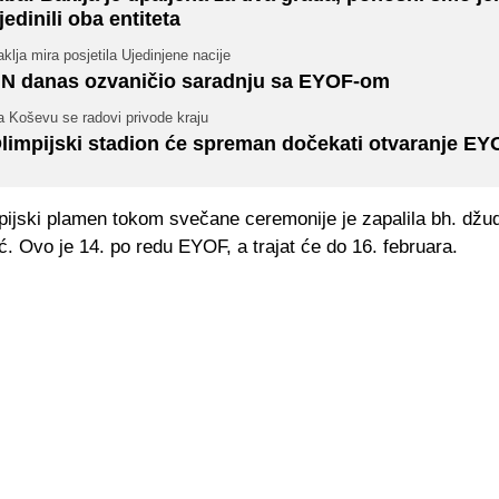
jedinili oba entiteta
klja mira posjetila Ujedinjene nacije
N danas ozvaničio saradnju sa EYOF-om
a Koševu se radovi privode kraju
limpijski stadion će spreman dočekati otvaranje EY
pijski plamen tokom svečane ceremonije je zapalila bh. džud
ć. Ovo je 14. po redu EYOF, a trajat će do 16. februara.