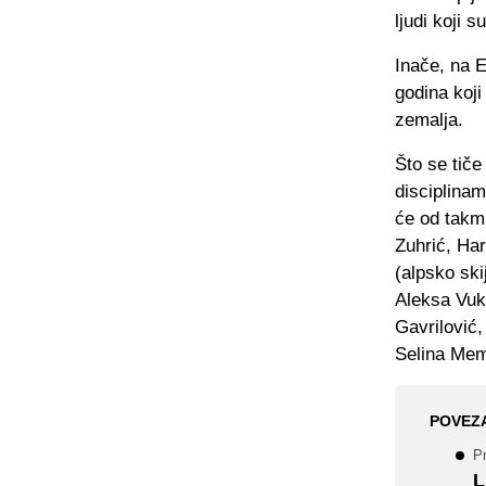
ljudi koji 
Inače, na E
godina koji
zemalja.
Što se tiče
disciplinam
će od takmi
Zuhrić, Ha
(alpsko ski
Aleksa Vuko
Gavrilović,
Selina Mem
POVEZ
P
L