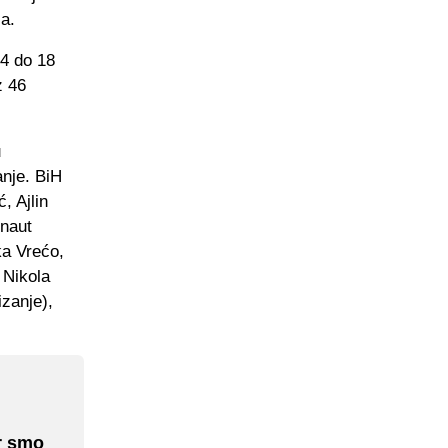
ja.
14 do 18
z 46
u
anje. BiH
, Ajlin
rnaut
ka Vrećo,
 Nikola
izanje),
er smo