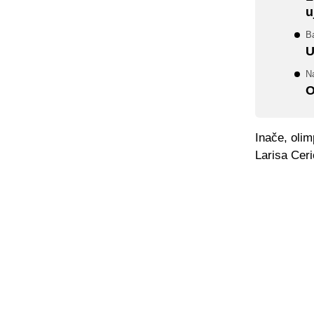
u
Ba
U
N
O
Inače, olim
Larisa Ceri