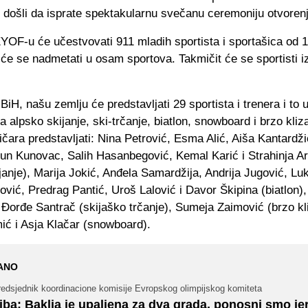
su došli da isprate spektakularnu svečanu ceremoniju otvoren
YOF-u će učestvovati 911 mladih sportista i sportašica od 
 će se nadmetati u osam sportova. Takmičit će se sportisti i
 BiH, našu zemlju će predstavljati 29 sportista i trenera i to 
a alpsko skijanje, ski-trčanje, biatlon, snowboard i brzo kliz
čara predstavljati: Nina Petrović, Esma Alić, Aiša Kantardžić
run Kunovac, Salih Hasanbegović, Kemal Karić i Strahinja A
janje), Marija Jokić, Anđela Samardžija, Andrija Jugović, Lu
vić, Predrag Pantić, Uroš Lalović i Davor Škipina (biatlon),
 Đorđe Santrač (skijaško trčanje), Sumeja Zaimović (brzo kl
ić i Asja Klačar (snowboard).
ANO
redsjednik koordinacione komisije Evropskog olimpijskog komiteta
iba: Baklja je upaljena za dva grada, ponosni smo j