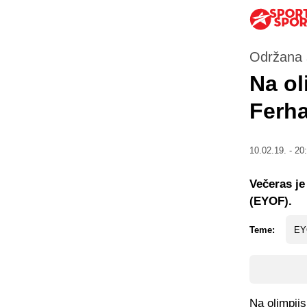
Održana 
Na ol
Ferh
10.02.19. - 20
Večeras je
(EYOF).
Teme:
EY
Na olimpijs