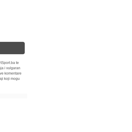
tSport.ba te
ja i vulgaran
 sve komentare
ji koji mogu