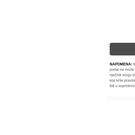
NAPOMENA:
K
portal ne može 
riječnik mogu b
koji krše pravi
biti u suprotnos