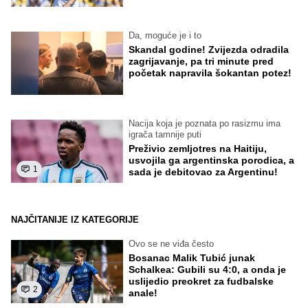
Da, moguće je i to
Skandal godine! Zvijezda odradila
zagrijavanje, pa tri minute pred
početak napravila šokantan potez!
Nacija koja je poznata po rasizmu ima
igrača tamnije puti
Preživio zemljotres na Haitiju,
usvojila ga argentinska porodica, a
1
sada je debitovao za Argentinu!
NAJČITANIJE IZ KATEGORIJE
Ovo se ne viđa često
Bosanac Malik Tubić junak
Schalkea: Gubili su 4:0, a onda je
uslijedio preokret za fudbalske
2
anale!