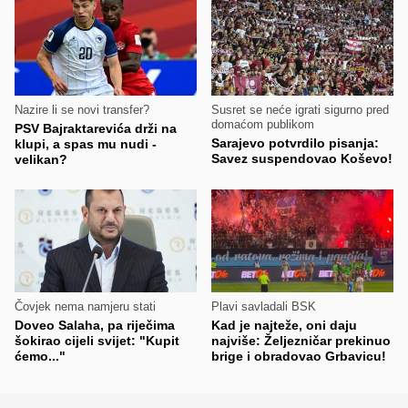
Nazire li se novi transfer?
Susret se neće igrati sigurno pred
domaćom publikom
PSV Bajraktarevića drži na
Sarajevo potvrdilo pisanja:
klupi, a spas mu nudi -
Savez suspendovao Koševo!
velikan?
Čovjek nema namjeru stati
Plavi savladali BSK
Doveo Salaha, pa riječima
Kad je najteže, oni daju
šokirao cijeli svijet: "Kupit
najviše: Željezničar prekinuo
ćemo..."
brige i obradovao Grbavicu!