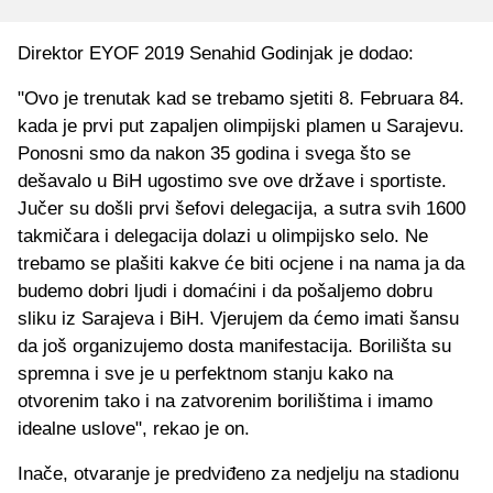
Direktor EYOF 2019 Senahid Godinjak je dodao:
"Ovo je trenutak kad se trebamo sjetiti 8. Februara 84.
kada je prvi put zapaljen olimpijski plamen u Sarajevu.
Ponosni smo da nakon 35 godina i svega što se
dešavalo u BiH ugostimo sve ove države i sportiste.
Jučer su došli prvi šefovi delegacija, a sutra svih 1600
takmičara i delegacija dolazi u olimpijsko selo. Ne
trebamo se plašiti kakve će biti ocjene i na nama ja da
budemo dobri ljudi i domaćini i da pošaljemo dobru
sliku iz Sarajeva i BiH. Vjerujem da ćemo imati šansu
da još organizujemo dosta manifestacija. Borilišta su
spremna i sve je u perfektnom stanju kako na
otvorenim tako i na zatvorenim borilištima i imamo
idealne uslove", rekao je on.
Inače, otvaranje je predviđeno za nedjelju na stadionu