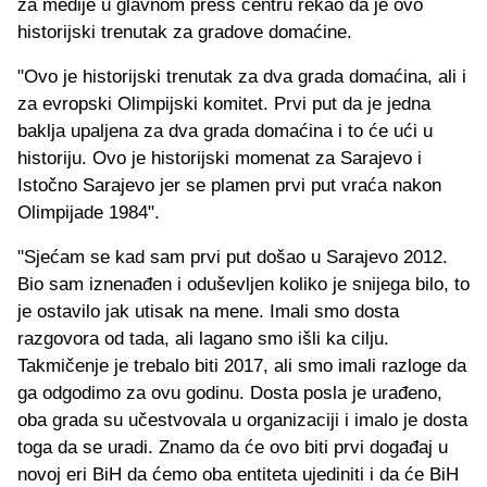
za medije u glavnom press centru rekao da je ovo
historijski trenutak za gradove domaćine.
"Ovo je historijski trenutak za dva grada domaćina, ali i
za evropski Olimpijski komitet. Prvi put da je jedna
baklja upaljena za dva grada domaćina i to će ući u
historiju. Ovo je historijski momenat za Sarajevo i
Istočno Sarajevo jer se plamen prvi put vraća nakon
Olimpijade 1984".
"Sjećam se kad sam prvi put došao u Sarajevo 2012.
Bio sam iznenađen i oduševljen koliko je snijega bilo, to
je ostavilo jak utisak na mene. Imali smo dosta
razgovora od tada, ali lagano smo išli ka cilju.
Takmičenje je trebalo biti 2017, ali smo imali razloge da
ga odgodimo za ovu godinu. Dosta posla je urađeno,
oba grada su učestvovala u organizaciji i imalo je dosta
toga da se uradi. Znamo da će ovo biti prvi događaj u
novoj eri BiH da ćemo oba entiteta ujediniti i da će BiH