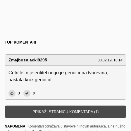
TOP KOMENTARI
Zmajbosnjacki9295
08.02.19. 18:14
Cetnitet nije entitet nego je genocidna tvorevina,
nastala kroz genocid
3
0
PRIKAŽI STRANICU KOMENTARA (1)
NAPOMENA:
Komentari odražavaju stavove njihovih autora/ica, a ne nužno