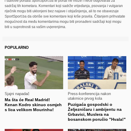
i stavove portala SportSport.ba te portal ne može i neće odgovarati za
sadržaj tih kometara. Komentari koji sadrže vrijeđanja, psovanja i vulgaran
riječnik mogu biti uklonjeni bez najave i objašnjenja, ali to ne obavezuje
SportSport.ba da obriše sve komentare koji krše pravila. Čitanjem prihvatate
mogućnost da među komentarima mogu biti pronađeni sadržaji koji mogu
biti u suprotnosti sa vašim uvjerenjima.
POPULARNO
Sjajni napadač
Press-konferencija nakon
utakmice prvog kola
Ma šta će Real Madrid!
Puzigaća gospodski o
Kenan Kodro skinuo osmjeh
Željezničaru i ambijentu na
s lica velikom Mourinhu!
Grbavici, Muslera na
bosanskom poručio "Hvala!"