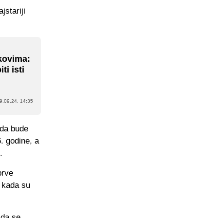
jstariji
okovima:
ti isti
9.09.24. 14:35
 da bude
. godine, a
.
prve
 kada su
 da se