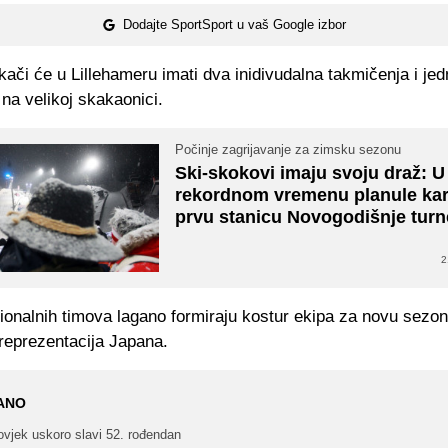
Dodajte SportSport u vaš Google izbor
kači će u Lillehameru imati dva inidivudalna takmičenja i je
na velikoj skakaonici.
Počinje zagrijavanje za zimsku sezonu
Ski-skokovi imaju svoju draž: U
rekordnom vremenu planule kar
prvu stanicu Novogodišnje turn
2
ionalnih timova lagano formiraju kostur ekipa za novu sezon
 reprezentacija Japana.
ANO
ovjek uskoro slavi 52. rođendan