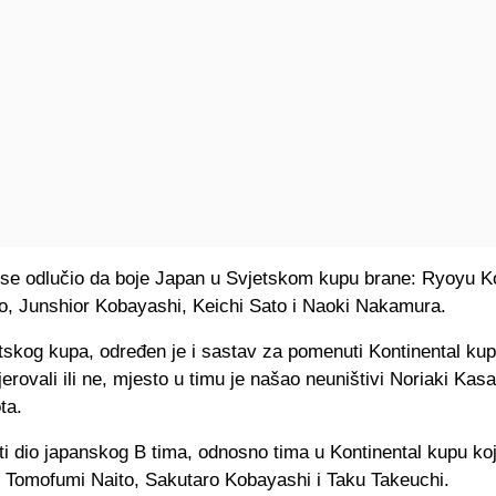
e odlučio da boje Japan u Svjetskom kupu brane: Ryoyu K
o, Junshior Kobayashi, Keichi Sato i Naoki Nakamura.
tskog kupa, određen je i sastav za pomenuti Kontinental kup
jerovali ili ne, mjesto u timu je našao neuništivi Noriaki Kasa
ta.
ti dio japanskog B tima, odnosno tima u Kontinental kupu ko
u Tomofumi Naito, Sakutaro Kobayashi i Taku Takeuchi.