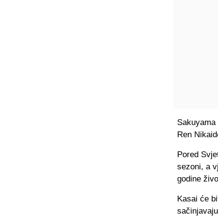
Sakuyama s
Ren Nikaid
Pored Svje
sezoni, a v
godine živo
Kasai će bi
sačinjavaj