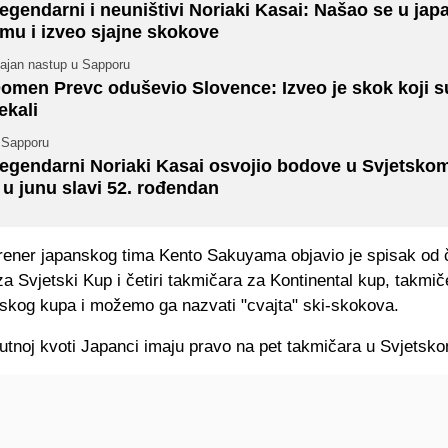
egendarni i neuništivi Noriaki Kasai: Našao se u ja
imu i izveo sjajne skokove
jajan nastup u Sapporu
omen Prevc oduševio Slovence: Izveo je skok koji 
ekali
 Sapporu
egendarni Noriaki Kasai osvojio bodove u Svjetsko
 u junu slavi 52. rođendan
trener japanskog tima Kento Sakuyama objavio je spisak od č
a Svjetski Kup i četiri takmičara za Kontinental kup, takmič
tskog kupa i možemo ga nazvati "cvajta" ski-skokova.
utnoj kvoti Japanci imaju pravo na pet takmičara u Svjetsk