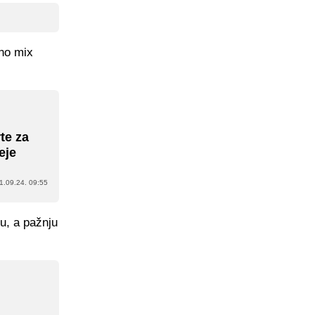
dno mix
te za
eje
1.09.24. 09:55
u, a pažnju