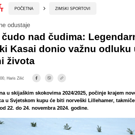
POČETNA
ZIMSKI SPORTOVI
ne odustaje
 čudo nad čudima: Legendar
ki Kasai donio važnu odluku 
i života
:00,
Haris Zilić
na u skijaškim skokovima 2024/2025, počinje krajem nov
ca u Svjetskom kupu će biti norveški Lillehamer, takmiče
d 22. do 24. novembra 2024. godine.