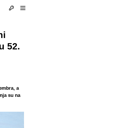
Otvori profil
Otvori meni
ni
u 52.
embra, a
nja su na