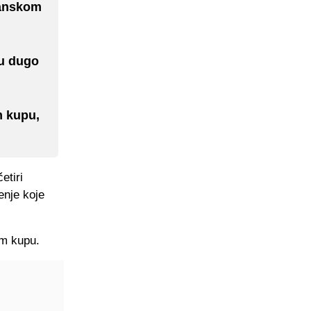
panskom
su dugo
m kupu,
etiri
enje koje
om kupu.