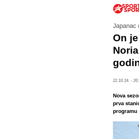
Japanac 
On je
Noria
godin
22.10.24. - 20
Nova sezo
prva stani
programu o