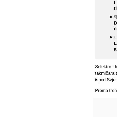
L
t
S
D
č
U
L
a
Selektor i 
takmičara z
ispod Svje
Prema tren