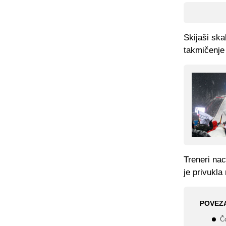
Skijaši ska
takmičenje 
Treneri nac
je privukla
POVEZ
Č