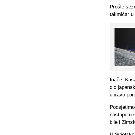
Prošle sezo
takmičar u 
Inače, Kasa
dio japansk
upravo pom
Podsjetimo,
nastupe u 
bile i Zims
U Svjetsko