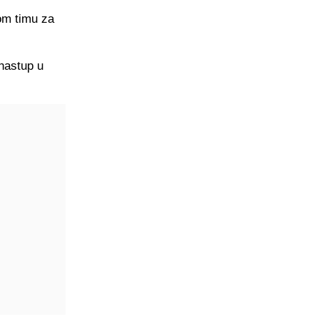
om timu za
 nastup u