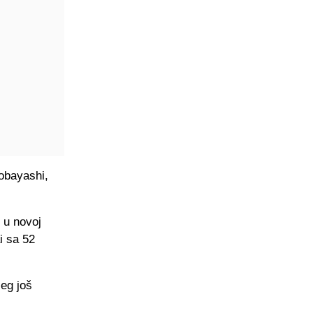
obayashi,
 u novoj
i sa 52
jeg još