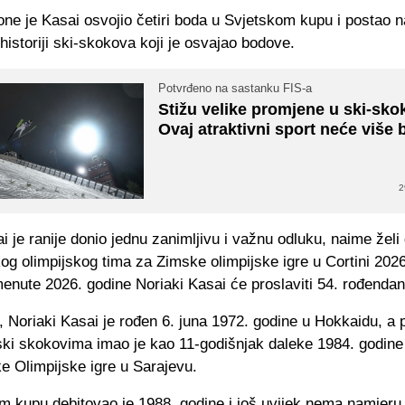
ne je Kasai osvojio četiri boda u Svjetskom kupu i postao na
historiji ski-skokova koji je osvajao bodove.
Potvrđeno na sastanku FIS-a
Stižu velike promjene u ski-sk
Ovaj atraktivni sport neće više bi
2
i je ranije donio jednu zanimljivu i važnu odluku, naime želi
og olimpijskog tima za Zimske olimpijske igre u Cortini 2026
enute 2026. godine Noriaki Kasai će proslaviti 54. rođendan
 Noriaki Kasai je rođen 6. juna 1972. godine u Hokkaidu, a 
ski skokovima imao je kao 11-godišnjak daleke 1984. godine
ke Olimpijske igre u Sarajevu.
m kupu debitovao je 1988. godine i još uvijek nema namjeru