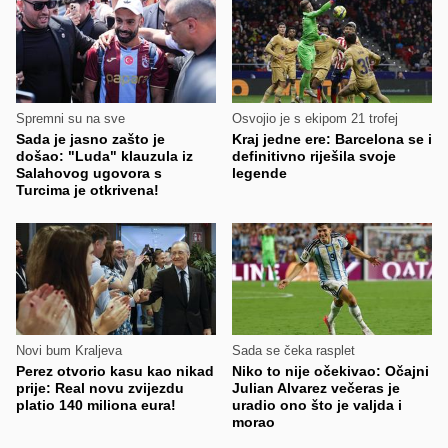
Spremni su na sve
Osvojio je s ekipom 21 trofej
Sada je jasno zašto je
Kraj jedne ere: Barcelona se i
došao: "Luda" klauzula iz
definitivno riješila svoje
Salahovog ugovora s
legende
Turcima je otkrivena!
Novi bum Kraljeva
Sada se čeka rasplet
Perez otvorio kasu kao nikad
Niko to nije očekivao: Očajni
prije: Real novu zvijezdu
Julian Alvarez večeras je
platio 140 miliona eura!
uradio ono što je valjda i
morao