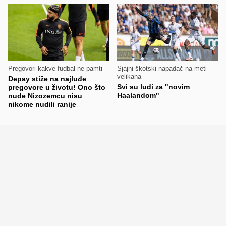
Pregovori kakve fudbal ne pamti
Sjajni škotski napadač na meti
velikana
Depay stiže na najluđe
Svi su ludi za "novim
pregovore u životu! Ono što
Haalandom"
nude Nizozemcu nisu
nikome nudili ranije