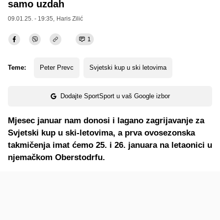
samo uzdah
09.01.25. - 19:35,
Haris Zilić
1
Teme:
Peter Prevc
Svjetski kup u ski letovima
Dodajte SportSport u vaš Google izbor
Mjesec januar nam donosi i lagano zagrijavanje za
Svjetski kup u ski-letovima, a prva ovosezonska
takmičenja imat ćemo 25. i 26. januara na letaonici u
njemačkom Oberstodrfu.