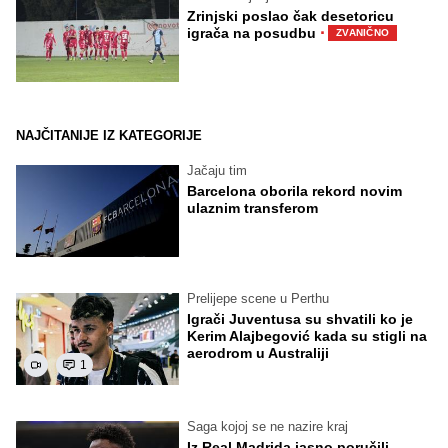
Zrinjski poslao čak desetoricu
·
igrača na posudbu
ZVANIČNO
NAJČITANIJE IZ KATEGORIJE
Jačaju tim
Barcelona oborila rekord novim
ulaznim transferom
Prelijepe scene u Perthu
Igrači Juventusa su shvatili ko je
Kerim Alajbegović kada su stigli na
aerodrom u Australiji
1
Saga kojoj se ne nazire kraj
Iz Real Madrida jasno poručili