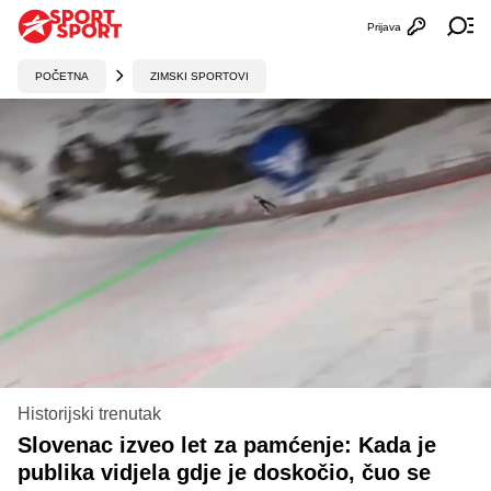
Prijava
Otvori profi
Ot
POČETNA
ZIMSKI SPORTOVI
Historijski trenutak
Slovenac izveo let za pamćenje: Kada je
publika vidjela gdje je doskočio, čuo se