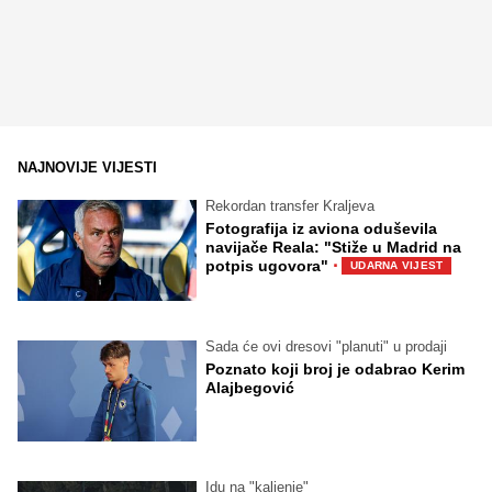
NAJNOVIJE VIJESTI
Rekordan transfer Kraljeva
Fotografija iz aviona oduševila
navijače Reala: "Stiže u Madrid na
·
potpis ugovora"
UDARNA VIJEST
Sada će ovi dresovi "planuti" u prodaji
Poznato koji broj je odabrao Kerim
Alajbegović
Idu na "kaljenje"