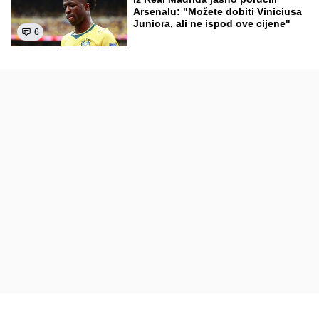
Arsenalu: "Možete dobiti Viniciusa
Juniora, ali ne ispod ove cijene"
6