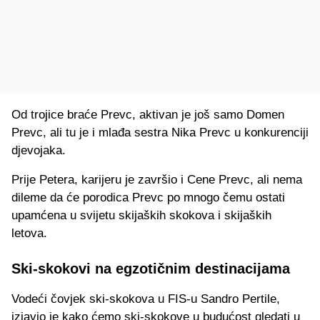
Od trojice braće Prevc, aktivan je još samo Domen
Prevc, ali tu je i mlađa sestra Nika Prevc u konkurenciji
djevojaka.
Prije Petera, karijeru je završio i Cene Prevc, ali nema
dileme da će porodica Prevc po mnogo čemu ostati
upamćena u svijetu skijaških skokova i skijaških
letova.
Ski-skokovi na egzotičnim destinacijama
Vodeći čovjek ski-skokova u FIS-u Sandro Pertile,
izjavio je kako ćemo ski-skokove u budućost gledati u