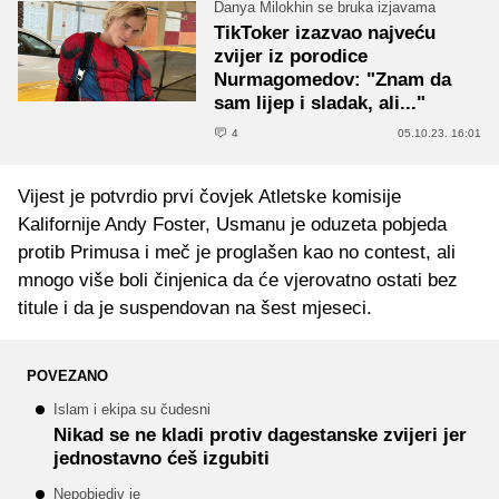
Danya Milokhin se bruka izjavama
TikToker izazvao najveću
zvijer iz porodice
Nurmagomedov: "Znam da
sam lijep i sladak, ali..."
4
05.10.23. 16:01
Vijest je potvrdio prvi čovjek Atletske komisije
Kalifornije Andy Foster, Usmanu je oduzeta pobjeda
protib Primusa i meč je proglašen kao no contest, ali
mnogo više boli činjenica da će vjerovatno ostati bez
titule i da je suspendovan na šest mjeseci.
POVEZANO
Islam i ekipa su čudesni
Nikad se ne kladi protiv dagestanske zvijeri jer
jednostavno ćeš izgubiti
Nepobjediv je