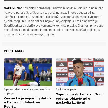
NAPOMENA:
Komentari odražavaju stavove njihovih autora/ica, a ne nužno
i stavove portala SportSport.ba te portal ne može i neće odgovarati za
sadržaj tih kometara. Komentari koji sadrže vrijeđanja, psovanja i vulgaran
riječnik mogu biti uklonjeni bez najave i objašnjenja, ali to ne obavezuje
SportSport.ba da obriše sve komentare koji krše pravila. Čitanjem prihvatate
mogućnost da među komentarima mogu biti pronađeni sadržaji koji mogu
biti u suprotnosti sa vašim uvjerenjima.
POPULARNO
Njegov status u ekipi se drastično
Odluka je pala
mijenja
Sapunici je došao kraj: Rodri
Zna se ko je najveći gubitnik
večeras objavio gdje
u Barceloni dolaskom
nastavlja karijeru!
Rodrija