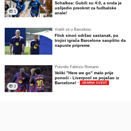
Schalkea: Gubili su 4:0, a onda je
uslijedio preokret za fudbalske
1
anale!
Vratili se u Barcelonu
Flick sinoć održao sastanak, pa
trojici igrača Barcelone saopštio da
napuste pripreme
Potvrdio Fabrizio Romano
Veliki "Here we go" malo prije
ponoći - Liverpool se pojačao iz
·
Barcelone!
UDARNA VIJEST
2