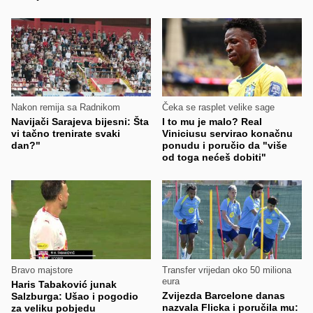
Nakon remija sa Radnikom
Čeka se rasplet velike sage
Navijači Sarajeva bijesni: Šta
I to mu je malo? Real
vi tačno trenirate svaki
Viniciusu servirao konačnu
dan?"
ponudu i poručio da "više
od toga nećeš dobiti"
Bravo majstore
Transfer vrijedan oko 50 miliona
eura
Haris Tabaković junak
Zvijezda Barcelone danas
Salzburga: Ušao i pogodio
nazvala Flicka i poručila mu:
za veliku pobjedu