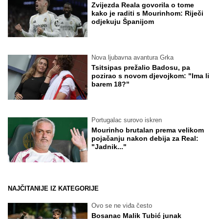
Zvijezda Reala govorila o tome
kako je raditi s Mourinhom: Riječi
odjekuju Španijom
Nova ljubavna avantura Grka
Tsitsipas prežalio Badosu, pa
pozirao s novom djevojkom: "Ima li
barem 18?"
Portugalac surovo iskren
Mourinho brutalan prema velikom
pojačanju nakon debija za Real:
"Jadnik..."
NAJČITANIJE IZ KATEGORIJE
Ovo se ne viđa često
Bosanac Malik Tubić junak