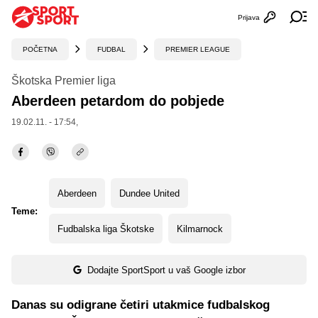
Prijava
Otvori profi
Ot
POČETNA
FUDBAL
PREMIER LEAGUE
Škotska Premier liga
Aberdeen petardom do pobjede
19.02.11. - 17:54,
Aberdeen
Dundee United
Teme:
Fudbalska liga Škotske
Kilmarnock
Dodajte SportSport u vaš Google izbor
Danas su odigrane četiri utakmice fudbalskog