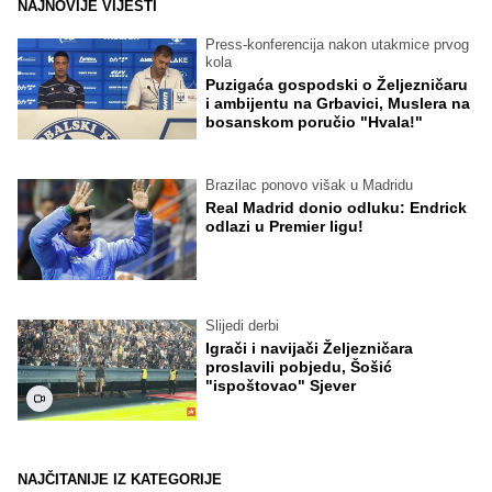
NAJNOVIJE VIJESTI
Press-konferencija nakon utakmice prvog
kola
Puzigaća gospodski o Željezničaru
i ambijentu na Grbavici, Muslera na
bosanskom poručio "Hvala!"
Brazilac ponovo višak u Madridu
Real Madrid donio odluku: Endrick
odlazi u Premier ligu!
Slijedi derbi
Igrači i navijači Željezničara
proslavili pobjedu, Šošić
"ispoštovao" Sjever
NAJČITANIJE IZ KATEGORIJE