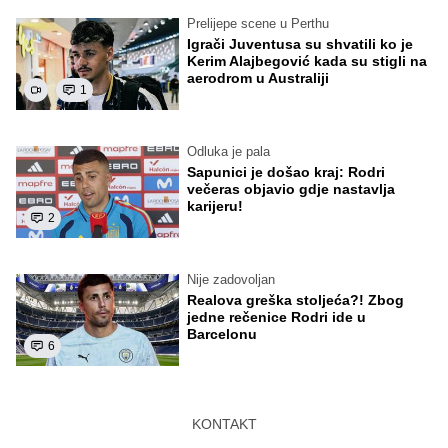
Prelijepe scene u Perthu
Igrači Juventusa su shvatili ko je
Kerim Alajbegović kada su stigli na
aerodrom u Australiji
1
Odluka je pala
Sapunici je došao kraj: Rodri
večeras objavio gdje nastavlja
karijeru!
2
Nije zadovoljan
Realova greška stoljeća?! Zbog
jedne rečenice Rodri ide u
Barcelonu
6
KONTAKT