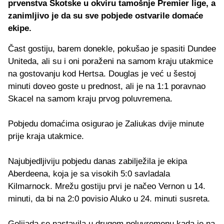
prvenstva Škotske u okviru tamošnje Premier lige, a
zanimljivo je da su sve pobjede ostvarile domaće
ekipe.
Čast gostiju, barem donekle, pokušao je spasiti Dundee
Uniteda, ali su i oni poraženi na samom kraju utakmice
na gostovanju kod Hertsa. Douglas je već u šestoj
minuti doveo goste u prednost, ali je na 1:1 poravnao
Skacel na samom kraju prvog poluvremena.
Pobjedu domaćima osigurao je Zaliukas dvije minute
prije kraja utakmice.
Najubjedljiviju pobjedu danas zabilježila je ekipa
Aberdeena, koja je sa visokih 5:0 savladala
Kilmarnock. Mrežu gostiju prvi je načeo Vernon u 14.
minuti, da bi na 2:0 povisio Aluko u 24. minuti susreta.
Golijada se nastavila u drugom poluvremenu kada je na