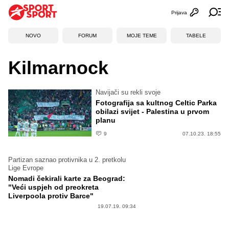
Prijava
Otvori profi
Ot
NOVO
FORUM
MOJE TEME
TABELE
Kilmarnock
Navijači su rekli svoje
Fotografija sa kultnog Celtic Parka
obilazi svijet - Palestina u prvom
planu
9
07.10.23. 18:55
Partizan saznao protivnika u 2. pretkolu
Lige Evrope
Nomadi čekirali karte za Beograd:
"Veći uspjeh od preokreta
Liverpoola protiv Barce"
19.07.19. 09:34