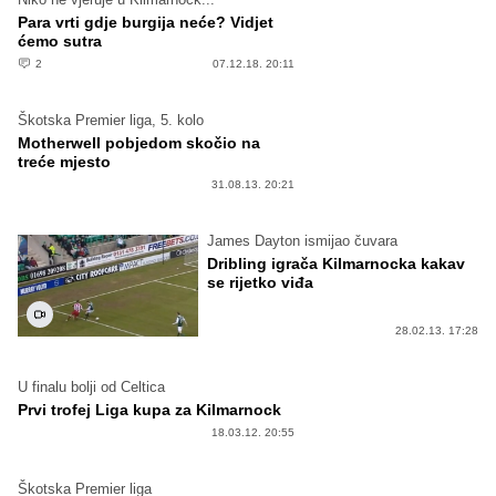
Para vrti gdje burgija neće? Vidjet
ćemo sutra
2
07.12.18. 20:11
Škotska Premier liga, 5. kolo
Motherwell pobjedom skočio na
treće mjesto
31.08.13. 20:21
James Dayton ismijao čuvara
Dribling igrača Kilmarnocka kakav
se rijetko viđa
28.02.13. 17:28
U finalu bolji od Celtica
Prvi trofej Liga kupa za Kilmarnock
18.03.12. 20:55
Škotska Premier liga