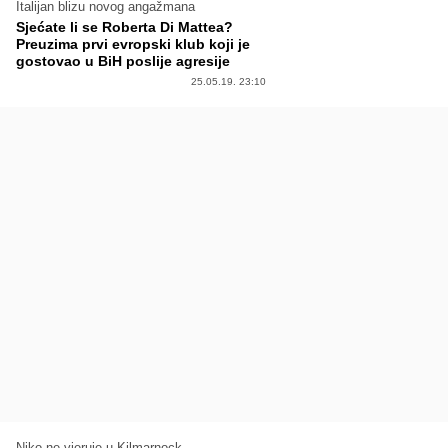
Italijan blizu novog angažmana
Sjećate li se Roberta Di Mattea?
Preuzima prvi evropski klub koji je
gostovao u BiH poslije agresije
25.05.19. 23:10
Niko ne vjeruje u Kilmarnock...