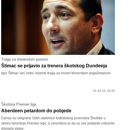
Traga za trenerskim poslom
Štimac se prijavio za trenera škotskog Dundeeja
Igor Štimac već neko vrijeme traga za novim trenerskim angažmanom.
01.10.15. 18:20
Škotska Premier liga
Aberdeen petardom do pobjede
Danas su odigrane četiri utakmice fudbalskog prvenstva Škotske u
okviru tamošnje Premier lige, a zanimljivo je da su sve pobjede ostvarile
domaće ekipe.