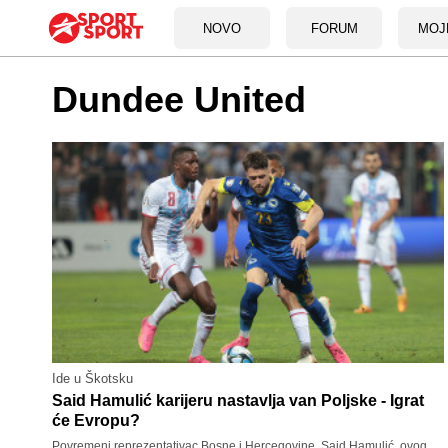
NOVO
FORUM
MOJ
Dundee United
Ide u Škotsku
Said Hamulić karijeru nastavlja van Poljske - Igrat
će Evropu?
Povremeni reprezentativac Bosne i Hercegovine, Said Hamulić, ovog