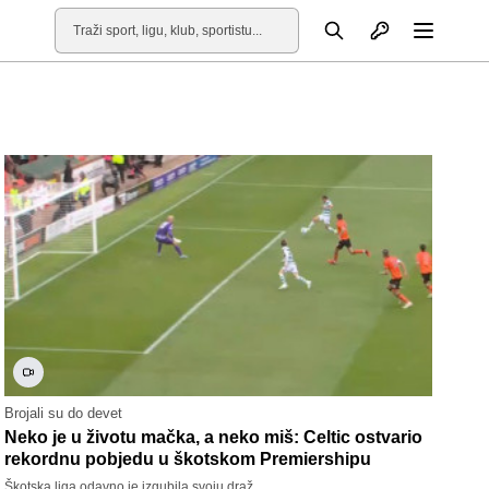
Otvori profil
Pretraga
Otvori
Brojali su do devet
Neko je u životu mačka, a neko miš: Celtic ostvario
rekordnu pobjedu u škotskom Premiershipu
Škotska liga odavno je izgubila svoju draž.