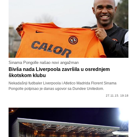
Sinama Pongolle našao novi angažman
Bivša nada Liverpoola završila u osrednjem
škotskom klubu
Nekadašnji fudbaler Liverpoola i Atletico Madrida Florent Sinama
Pongolle potpisao je danas ugovor sa Dundee Unitedom.
27.11.15. 19:18