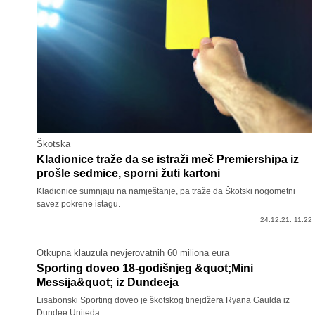
Škotska
Kladionice traže da se istraži meč Premiershipa iz
prošle sedmice, sporni žuti kartoni
Kladionice sumnjaju na namještanje, pa traže da Škotski nogometni
savez pokrene istagu.
24.12.21. 11:22
Otkupna klauzula nevjerovatnih 60 miliona eura
Sporting doveo 18-godišnjeg &quot;Mini
Messija&quot; iz Dundeeja
Lisabonski Sporting doveo je škotskog tinejdžera Ryana Gaulda iz
Dundee Uniteda.