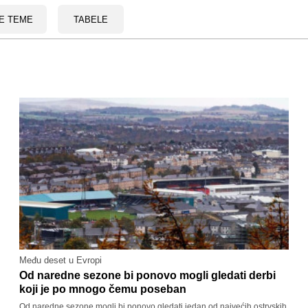
E TEME
TABELE
Među deset u Evropi
Od naredne sezone bi ponovo mogli gledati derbi
koji je po mnogo čemu poseban
Od naredne sezone mogli bi ponovo gledati jedan od najvećih ostrvskih