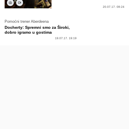
20.07.17. 08:24
Pomoćni trener Aberdeena
Docherty: Spremni smo za Široki,
dobro igramo u gostima
19.07.17. 19:19