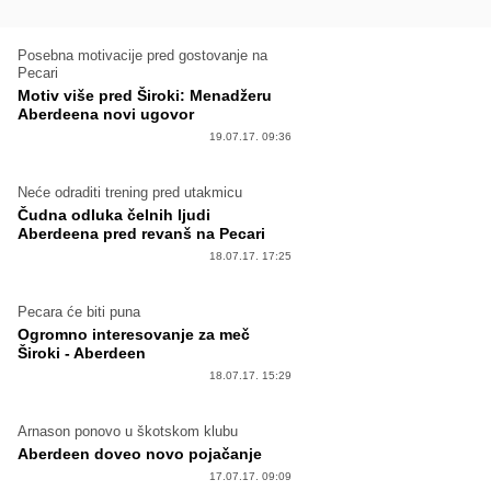
Posebna motivacije pred gostovanje na
Pecari
Motiv više pred Široki: Menadžeru
Aberdeena novi ugovor
19.07.17. 09:36
Neće odraditi trening pred utakmicu
Čudna odluka čelnih ljudi
Aberdeena pred revanš na Pecari
18.07.17. 17:25
Pecara će biti puna
Ogromno interesovanje za meč
Široki - Aberdeen
18.07.17. 15:29
Arnason ponovo u škotskom klubu
Aberdeen doveo novo pojačanje
17.07.17. 09:09