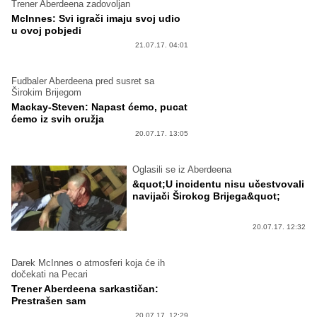
Trener Aberdeena zadovoljan
Mclnnes: Svi igrači imaju svoj udio
u ovoj pobjedi
21.07.17. 04:01
Fudbaler Aberdeena pred susret sa
Širokim Brijegom
Mackay-Steven: Napast ćemo, pucat
ćemo iz svih oružja
20.07.17. 13:05
Oglasili se iz Aberdeena
&quot;U incidentu nisu učestvovali
navijači Širokog Brijega&quot;
20.07.17. 12:32
Darek McInnes o atmosferi koja će ih
dočekati na Pecari
Trener Aberdeena sarkastičan:
Prestrašen sam
20.07.17. 12:29