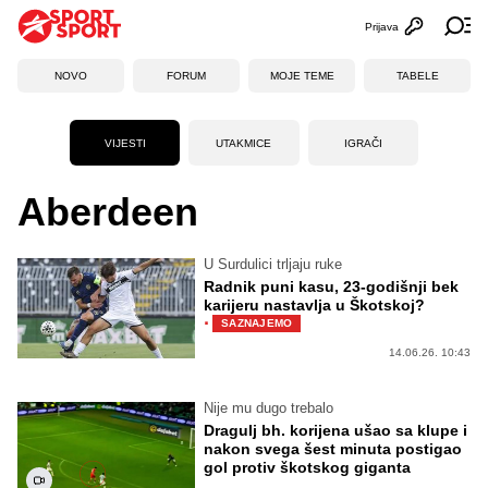
Prijava
Otvori profi
Ot
NOVO
FORUM
MOJE TEME
TABELE
VIJESTI
UTAKMICE
IGRAČI
Aberdeen
U Surdulici trljaju ruke
Radnik puni kasu, 23-godišnji bek
karijeru nastavlja u Škotskoj?
·
SAZNAJEMO
14.06.26. 10:43
Nije mu dugo trebalo
Dragulj bh. korijena ušao sa klupe i
nakon svega šest minuta postigao
gol protiv škotskog giganta