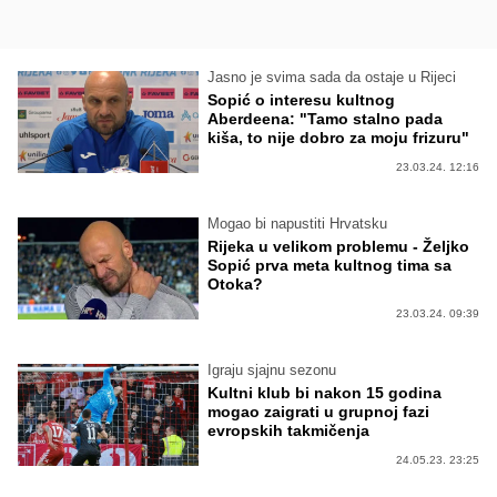
Jasno je svima sada da ostaje u Rijeci
Sopić o interesu kultnog
Aberdeena: "Tamo stalno pada
kiša, to nije dobro za moju frizuru"
23.03.24. 12:16
Mogao bi napustiti Hrvatsku
Rijeka u velikom problemu - Željko
Sopić prva meta kultnog tima sa
Otoka?
23.03.24. 09:39
Igraju sjajnu sezonu
Kultni klub bi nakon 15 godina
mogao zaigrati u grupnoj fazi
evropskih takmičenja
24.05.23. 23:25