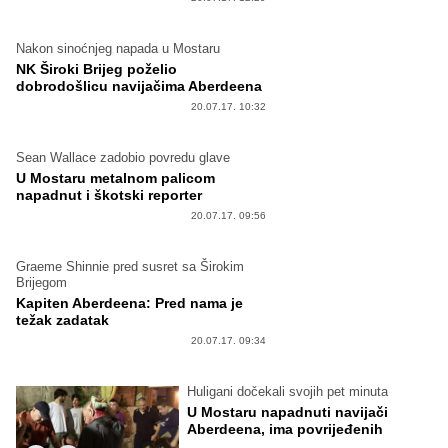
Nakon sinoćnjeg napada u Mostaru
NK Široki Brijeg poželio
dobrodošlicu navijačima Aberdeena
20.07.17. 10:32
Sean Wallace zadobio povredu glave
U Mostaru metalnom palicom
napadnut i škotski reporter
20.07.17. 09:56
Graeme Shinnie pred susret sa Širokim
Brijegom
Kapiten Aberdeena: Pred nama je
težak zadatak
20.07.17. 09:34
Huligani dočekali svojih pet minuta
U Mostaru napadnuti navijači
Aberdeena, ima povrijeđenih