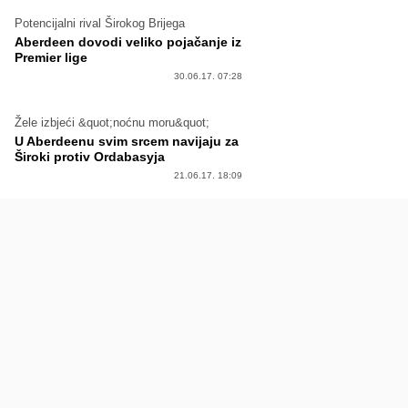
Potencijalni rival Širokog Brijega
Aberdeen dovodi veliko pojačanje iz
Premier lige
30.06.17. 07:28
Žele izbjeći &quot;noćnu moru&quot;
U Aberdeenu svim srcem navijaju za
Široki protiv Ordabasyja
21.06.17. 18:09