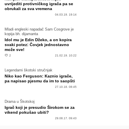
uvrijediti protivničkog igrača pa se
obrukali za sva vremena
04.03.19. 19:14
Mladi engleski napadač Sam Cosgrove je
kopija bh. dijamanta
Idol mu je Edin Džeko, a on kopira
svaki potez: Čovjek jednostavno
može sve!
2
21.02.19. 10:22
Legendarni škotski stručnjak
Niko kao Ferguson: Kaznio igrače,
pa napisao pjesmu da im to saopšti
27.10.18. 08:45
Drama u Škotskoj
Igrač koji je presudio Širokom se za
vikend pokušao ubiti?
29.08.17. 09:43