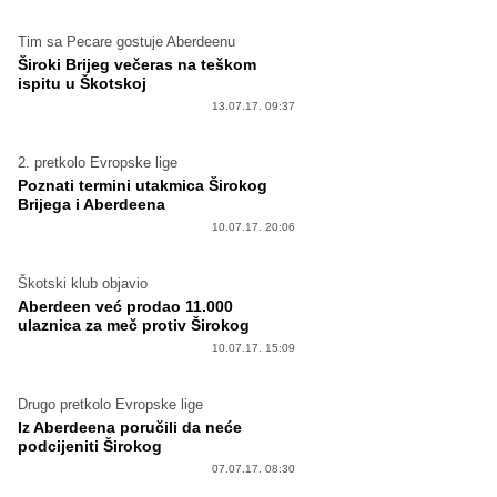
Tim sa Pecare gostuje Aberdeenu
Široki Brijeg večeras na teškom
ispitu u Škotskoj
13.07.17. 09:37
2. pretkolo Evropske lige
Poznati termini utakmica Širokog
Brijega i Aberdeena
10.07.17. 20:06
Škotski klub objavio
Aberdeen već prodao 11.000
ulaznica za meč protiv Širokog
10.07.17. 15:09
Drugo pretkolo Evropske lige
Iz Aberdeena poručili da neće
podcijeniti Širokog
07.07.17. 08:30