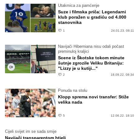
Utakmica za pamćenje
Suze i filmska priča: Legendarni
klub poražen u gradiću od 4.000
stanovnika
1
24.01.23. 08:11
Navijači Hiberniana nisu odali počast
preminuloj kraljici
Scene iz Škotske tokom minute
šutnje zgrozile Veliku Britaniju:
"Lizzy je u kutiji..."
2
18.09.22. 08:34
Ponuda na stolu
Klopp sprema novi transfer: Stiže
velika nada
5
12.06.22. 18:10
Cijeli svijet im se sada smije
Navijači transparentom htjeli