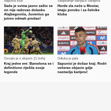
Napušta klub
Saopštenje navijača Sarajeva
Sada je svima jasno zašto se
Horde zla neće u Mostar,
on nije radovao dolasku
imaju poruku i za čelnike
Alajbegovića, Juventus ga
kluba
jutros odmah prodao!
Osvojio je s ekipom 21 trofej
Odluka je pala
Kraj jedne ere: Barcelona se i
Sapunici je došao kraj: Rodri
definitivno riješila svoje
večeras objavio gdje
legende
nastavlja karijeru!