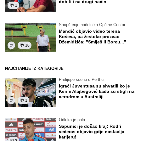
dobiti i na drugi način
1
Saopštenje načelnika Općine Centar
Mandić objavio video terena
Koševa, pa žestoko prozvao
Džemidžića: "Smiješ li Borcu..."
10
NAJČITANIJE IZ KATEGORIJE
Prelijepe scene u Perthu
Igrači Juventusa su shvatili ko je
Kerim Alajbegović kada su stigli na
aerodrom u Australiji
1
Odluka je pala
Sapunici je došao kraj: Rodri
večeras objavio gdje nastavlja
karijeru!
2