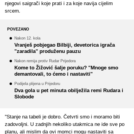
njegovi saigrači koje prati i za koje navija cijelim
srcem.
POVEZANO
Nakon 12. kola
Vranješ pobjegao Bilbiji, devetorica igrača
"zaradila" produženu pauzu
Nakon remija protiv Rudar Prijedora
Kome to Žižović šalje poruku? "Mnoge smo
demantovali, to ćemo i nastaviti"
Podijela plijena u Prijedoru
Dva gola u pet minuta obilježila remi Rudara i
Slobode
''Stanje na tabeli je dobro. Četvrti smo i moramo biti
zadovoljni. U zadnjih nekoliko utakmica ne ide sve po
planu, ali mislim da ovi momci mogu nastaviti sa