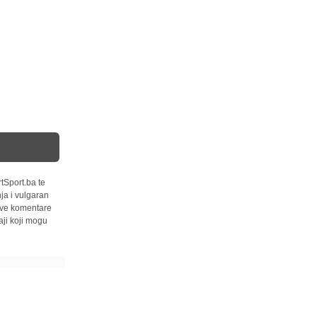
tSport.ba te
ja i vulgaran
 sve komentare
ji koji mogu