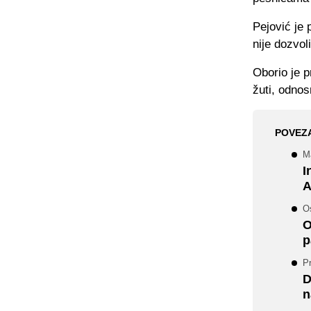
Pejović je
nije dozvol
Oborio je p
žuti, odnos
POVEZ
M
I
A
Os
O
p
Pr
D
n