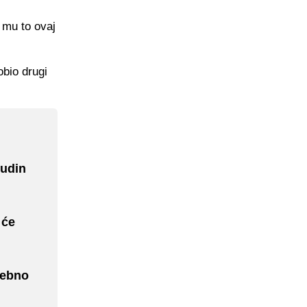
 mu to ovaj
obio drugi
sudin
 će
sebno