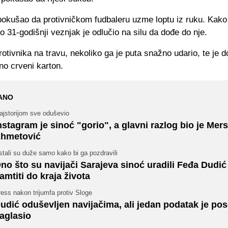
 pokušao da protivničkom fudbaleru uzme loptu iz ruku. Kako
io 31-godišnji veznjak je odlučio na silu da dođe do nje.
rotivnika na travu, nekoliko ga je puta snažno udario, te je d
no crveni karton.
ANO
ajstorijom sve oduševio
nstagram je sinoć "gorio", a glavni razlog bio je Mer
hmetović
tali su duže samo kako bi ga pozdravili
no što su navijači Sarajeva sinoć uradili Feđa Dudić
amtiti do kraja života
ess nakon trijumfa protiv Sloge
udić oduševljen navijačima, ali jedan podatak je po
aglasio