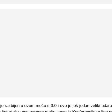
je razbijen u ovom meču s 3:0 i ovo je još jedan veliki udara
 u četvrtak u nestvarnom meču ispao iz Konferencijske lige 