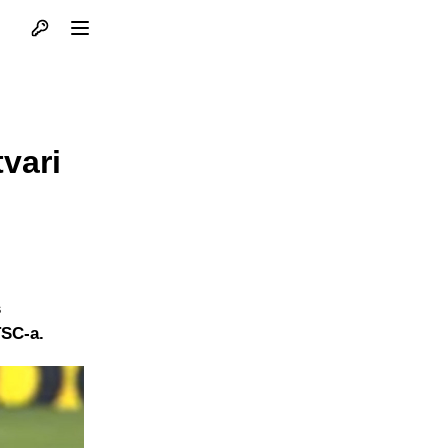
Otvori profil
Otvori meni
vari
s
TSC-a.