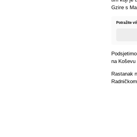
Gzire s Mal
Potražite vi
Podsjetimo,
na Koševu 
Rastanak ni
Radničkom 