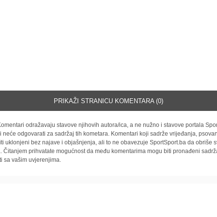
PRIKAŽI STRANICU KOMENTARA (0)
omentari odražavaju stavove njihovih autora/ica, a ne nužno i stavove portala Spor
i neće odgovarati za sadržaj tih kometara. Komentari koji sadrže vrijeđanja, psovan
iti uklonjeni bez najave i objašnjenja, ali to ne obavezuje SportSport.ba da obriše
la. Čitanjem prihvatate mogućnost da među komentarima mogu biti pronađeni sadrža
ti sa vašim uvjerenjima.