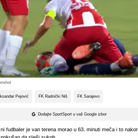
enshot
ksandar Pejović
FK Radnički Niš
FK Sarajevo
Dodajte SportSport u vaš Google izbor
ni fudbaler je van terena morao u 63. minuti meča i to nakon
pokušao da riješi sukob.