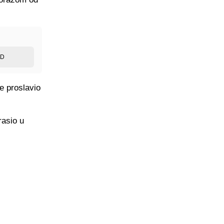
ED
e proslavio
rasio u