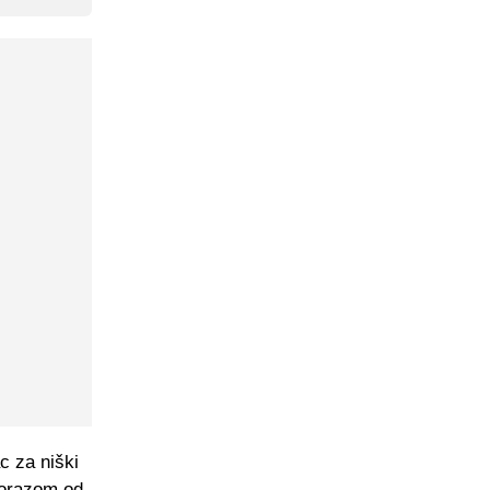
c za niški
porazom od