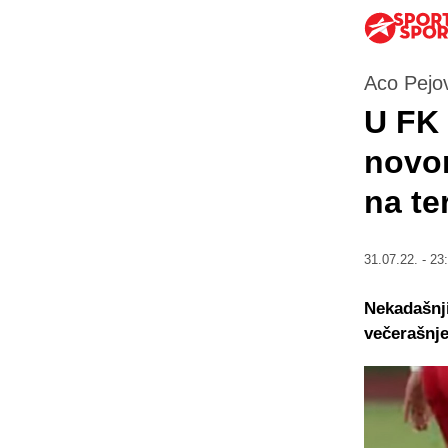
Aco Pejov
U FK 
novom
na te
31.07.22. - 23
Nekadašnji
večerašnje