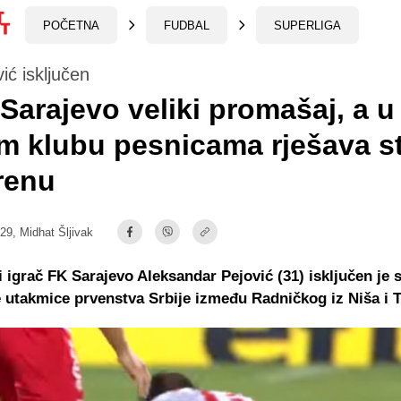
POČETNA
FUDBAL
SUPERLIGA
ić isključen
Sarajevo veliki promašaj, a u
 klubu pesnicama rješava st
renu
:29,
Midhat Šljivak
 igrač FK Sarajevo Aleksandar Pejović (31) isključen je 
 utakmice prvenstva Srbije između Radničkog iz Niša i 