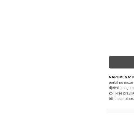
NAPOMENA:
K
portal ne može 
riječnik mogu b
koji krše pravi
biti u suprotnos