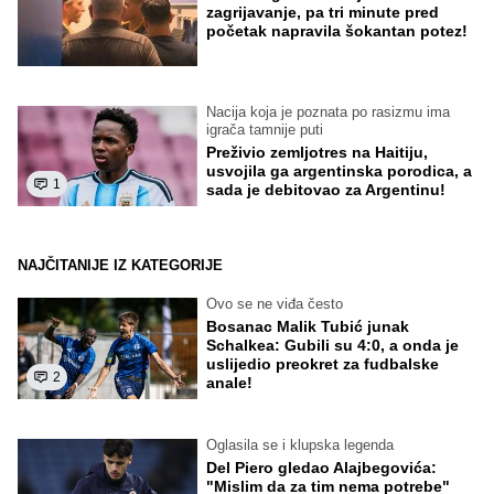
zagrijavanje, pa tri minute pred
početak napravila šokantan potez!
Nacija koja je poznata po rasizmu ima
igrača tamnije puti
Preživio zemljotres na Haitiju,
usvojila ga argentinska porodica, a
1
sada je debitovao za Argentinu!
NAJČITANIJE IZ KATEGORIJE
Ovo se ne viđa često
Bosanac Malik Tubić junak
Schalkea: Gubili su 4:0, a onda je
uslijedio preokret za fudbalske
2
anale!
Oglasila se i klupska legenda
Del Piero gledao Alajbegovića:
"Mislim da za tim nema potrebe"