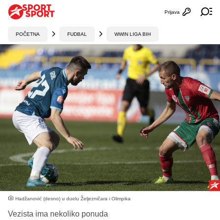
Prijava
Otvori profi
Ot
POČETNA
FUDBAL
WWIN LIGA BIH
Hadžanović (desno) u duelu Željezničara i Olimpika
Vezista ima nekoliko ponuda