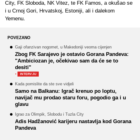
City, FK Sloboda, NK Vitez, te FK Famos, a okušao se
i u Crnoj Gori, Hrvatskoj, Estoniji, ali i dalekom
Yemenu.
POVEZANO
Gaji ofanzivan nogomet, u Makedoniji veoma cijenjen
Zbog FK Sarajevo je ostavio Gorana Pandeva:
"Ambiciozan je, očekivao sam da će se to
desiti"
·
INTERVJU
Kada pomislite da ste sve vidjeli
Samo na Balkanu: Igrač krenuo po loptu,
navijač mu prodao staru foru, pogodio ga i u
glavu
Igrao za Olimpik, Slobodu i Tuzla City
Adis Hadžanović karijeru nastavlja kod Gorana
Pandeva