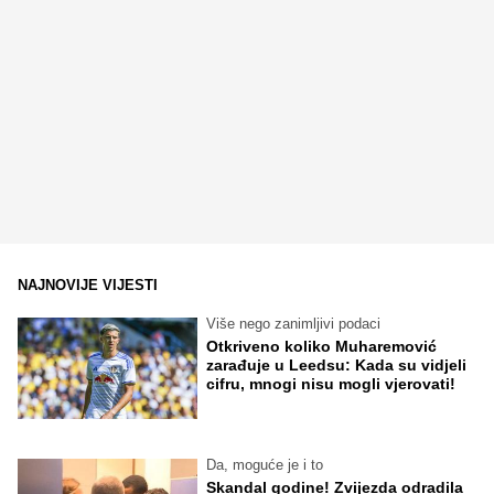
NAJNOVIJE VIJESTI
Više nego zanimljivi podaci
Otkriveno koliko Muharemović
zarađuje u Leedsu: Kada su vidjeli
cifru, mnogi nisu mogli vjerovati!
Da, moguće je i to
Skandal godine! Zvijezda odradila