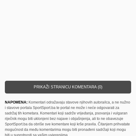
PRIKAŽI STRANICU KOMENTARA (0)
NAPOMENA:
Komentari odražavaju stavove njihovih autora/ica, a ne nužno
i stavove portala SportSport.ba te portal ne može i neće odgovarati za
sadržaj tih kometara. Komentari koji sadrže vrijeđanja, psovanja i vulgaran
riječnik mogu biti uklonjeni bez najave i objašnjenja, ali to ne obavezuje
SportSport.ba da obriše sve komentare koji krše pravila. Čitanjem prihvatate
mogućnost da među komentarima mogu biti pronađeni sadržaji koji mogu
biti u suprotnosti sa vašim uvjerenjima.