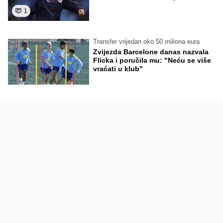
1
Transfer vrijedan oko 50 miliona eura
Zvijezda Barcelone danas nazvala
Flicka i poručila mu: "Neću se više
vraćati u klub"