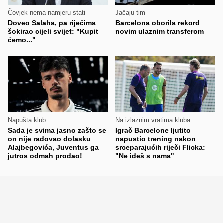
Čovjek nema namjeru stati
Jačaju tim
Doveo Salaha, pa riječima
Barcelona oborila rekord
šokirao cijeli svijet: "Kupit
novim ulaznim transferom
ćemo..."
Napušta klub
Na izlaznim vratima kluba
Sada je svima jasno zašto se
Igrač Barcelone ljutito
on nije radovao dolasku
napustio trening nakon
Alajbegovića, Juventus ga
srceparajućih riječi Flicka:
jutros odmah prodao!
"Ne ideš s nama"