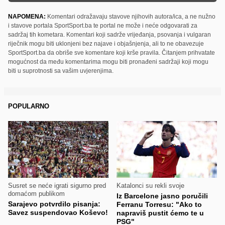
NAPOMENA:
Komentari odražavaju stavove njihovih autora/ica, a ne nužno
i stavove portala SportSport.ba te portal ne može i neće odgovarati za
sadržaj tih kometara. Komentari koji sadrže vrijeđanja, psovanja i vulgaran
riječnik mogu biti uklonjeni bez najave i objašnjenja, ali to ne obavezuje
SportSport.ba da obriše sve komentare koji krše pravila. Čitanjem prihvatate
mogućnost da među komentarima mogu biti pronađeni sadržaji koji mogu
biti u suprotnosti sa vašim uvjerenjima.
POPULARNO
Susret se neće igrati sigurno pred
Katalonci su rekli svoje
domaćom publikom
Iz Barcelone jasno poručili
Sarajevo potvrdilo pisanja:
Ferranu Torresu: "Ako to
Savez suspendovao Koševo!
napraviš pustit ćemo te u
PSG"