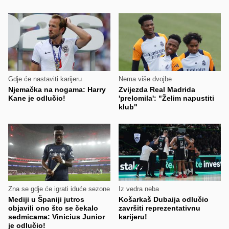
Gdje će nastaviti karijeru
Nema više dvojbe
Njemačka na nogama: Harry
Zvijezda Real Madrida
Kane je odlučio!
'prelomila': "Želim napustiti
klub"
Zna se gdje će igrati iduće sezone
Iz vedra neba
Mediji u Španiji jutros
Košarkaš Dubaija odlučio
objavili ono što se čekalo
završiti reprezentativnu
sedmicama: Vinicius Junior
karijeru!
je odlučio!