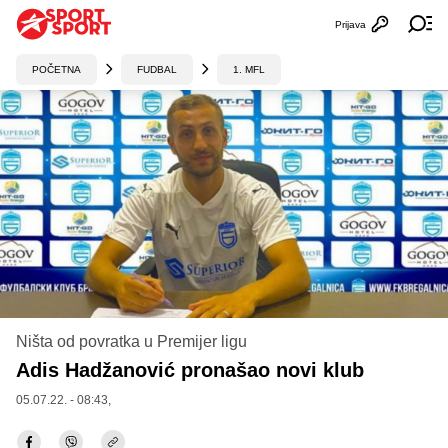
Prijava
Otvori profi
Ot
POČETNA
FUDBAL
1. MFL
Ništa od povratka u Premijer ligu
Adis Hadžanović pronašao novi klub
05.07.22. - 08:43,