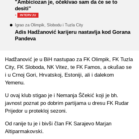
"Ambiciozan je, očekivao sam da će se to
desiti"
·
INTERVJU
Igrao za Olimpik, Slobodu i Tuzla City
Adis Hadžanović karijeru nastavlja kod Gorana
Pandeva
Hadžanović je u BiH nastupao za FK Olimpik, FK Tuzla
City, FK Sloboda, NK Vitez, te FK Famos, a okušao se
i u Crnoj Gori, Hrvatskoj, Estoniji, ali i dalekom
Yemenu.
U ovaj klub stigao je i Nemanja Ščekić koji je bh.
javnost poznat po dobrim partijama u dresu FK Rudar
Prijedor u protekloj sezoni.
Od ranije tu je i bivši član FK Sarajevo Marjan
Altiparmakovski.