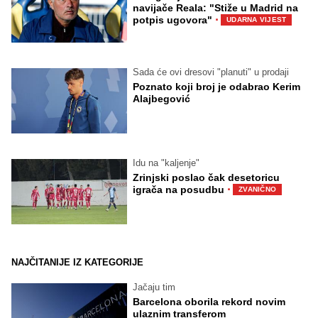
navijače Reala: "Stiže u Madrid na
·
potpis ugovora"
UDARNA VIJEST
Sada će ovi dresovi "planuti" u prodaji
Poznato koji broj je odabrao Kerim
Alajbegović
Idu na "kaljenje"
Zrinjski poslao čak desetoricu
·
igrača na posudbu
ZVANIČNO
NAJČITANIJE IZ KATEGORIJE
Jačaju tim
Barcelona oborila rekord novim
ulaznim transferom