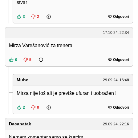
stvar
3
2
Odgovori
17.10.24. 22:34
Mirza Varešanović za trenera
0
5
Odgovori
Muho
29.09.24. 16:48
Mirza nije loš ali je previše ufuran i uobražen !
2
0
Odgovori
Dacapatak
29.09.24. 22:16
Nemam komentar samo se kurcim