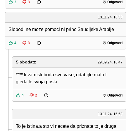
3
3
Odgovori
13.11.24. 16:53
Slobodi ne moze pomoci ni princ Saudijske Arabije
4
3
Odgovori
Slobodatz
29.09.24. 16:47
**** li vam sloboda sve vase, odabijte malo I
gledajte svoja posla
4
2
Odgovori
13.11.24. 16:53
To je istina,a sto vi necete da priznate to je druga