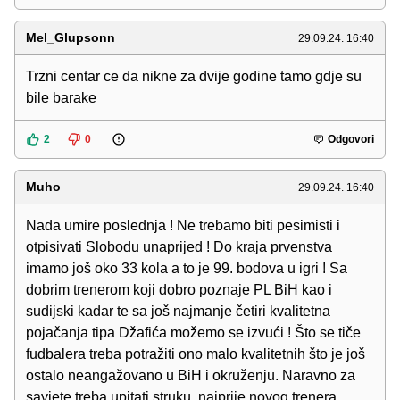
Mel_Glupsonn
29.09.24. 16:40
Trzni centar ce da nikne za dvije godine tamo gdje su
bile barake
2
0
Odgovori
Muho
29.09.24. 16:40
Nada umire poslednja ! Ne trebamo biti pesimisti i
otpisivati Slobodu unaprijed ! Do kraja prvenstva
imamo još oko 33 kola a to je 99. bodova u igri ! Sa
dobrim trenerom koji dobro poznaje PL BiH kao i
sudijski kadar te sa još najmanje četiri kvalitetna
pojačanja tipa Džafića možemo se izvući ! Što se tiče
fudbalera treba potražiti ono malo kvalitetnih što je još
ostalo neangažovano u BiH i okruženju. Naravno za
savjete treba upitati struku, najprije novog trenera