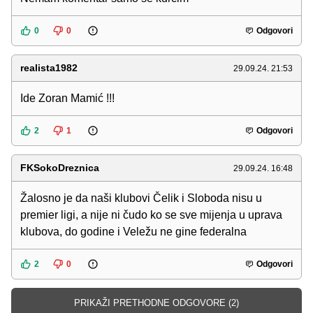
0
0
Odgovori
realista1982
29.09.24. 21:53
Ide Zoran Mamić !!!
2
1
Odgovori
FKSokoDreznica
29.09.24. 16:48
Žalosno je da naši klubovi Čelik i Sloboda nisu u
premier ligi, a nije ni čudo ko se sve mijenja u uprava
klubova, do godine i Veležu ne gine federalna
2
0
Odgovori
PRIKAŽI PRETHODNE ODGOVORE (2)