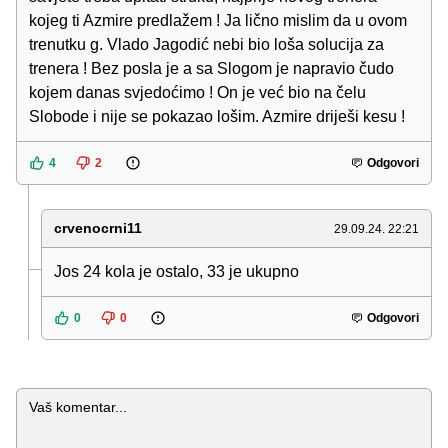
kojeg ti Azmire predlažem ! Ja lično mislim da u ovom
trenutku g. Vlado Jagodić nebi bio loša solucija za
trenera ! Bez posla je a sa Slogom je napravio čudo
kojem danas svjedoćimo ! On je već bio na čelu
Slobode i nije se pokazao lošim. Azmire driješi kesu !
4
2
Odgovori
crvenocrni11
29.09.24. 22:21
Jos 24 kola je ostalo, 33 je ukupno
0
0
Odgovori
Komentar