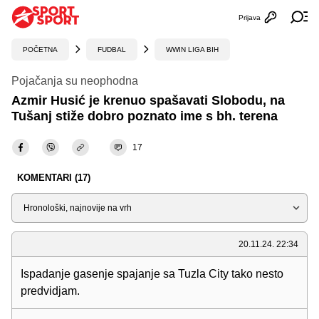
Prijava
Otvori profi
Ot
POČETNA
FUDBAL
WWIN LIGA BIH
Pojačanja su neophodna
Azmir Husić je krenuo spašavati Slobodu, na
Tušanj stiže dobro poznato ime s bh. terena
17
KOMENTARI (17)
Sortiraj
20.11.24. 22:34
Ispadanje gasenje spajanje sa Tuzla City tako nesto
predvidjam.