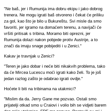
"Ne baš, jer i Rumunija ima dobru ekipu i jako dobrog
trenera. Ne mogu igrati baš otvoreno i čekat će priliku
za gol, kao što je bilo u Bukureštu. Svi misle da smo
favoriti, jer igramo na domaćem terenu, a navijači će
vršiti pritisak s tribina. Moramo biti oprezni, jer
Rumunija dolazi nakon pobjede protiv Austrije, a to
znači da imaju snage pobijediti i u Zenici."
Kakav je travnjak u Zenici?
"Teren je jako dobar i neće biti nikakvih problema, tako
da će Mircea Lucescu moći igrati kako želi. To je još
jedan razlog zašto je odabrao igrati ovdje."
Hoćete li biti na tribinama na utakmici?
"Mislim da da. Jerry Gane me pozvao. Ostali smo
prijatelji otkad smo u Craiovi i volio bih se vidjeti barem