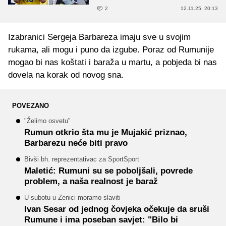
2
12.11.25. 20:13
Izabranici Sergeja Barbareza imaju sve u svojim
rukama, ali mogu i puno da izgube. Poraz od Rumunije
mogao bi nas koštati i baraža u martu, a pobjeda bi nas
dovela na korak od novog sna.
POVEZANO
"Želimo osvetu"
Rumun otkrio šta mu je Mujakić priznao,
Barbarezu neće biti pravo
Bivši bh. reprezentativac za SportSport
Maletić: Rumuni su se poboljšali, povrede
problem, a naša realnost je baraž
U subotu u Zenici moramo slaviti
Ivan Sesar od jednog čovjeka očekuje da sruši
Rumune i ima poseban savjet: "Bilo bi