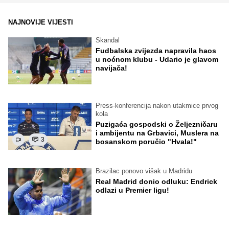
NAJNOVIJE VIJESTI
Skandal
Fudbalska zvijezda napravila haos
u noćnom klubu - Udario je glavom
navijača!
Press-konferencija nakon utakmice prvog
kola
Puzigaća gospodski o Željezničaru
i ambijentu na Grbavici, Muslera na
3
bosanskom poručio "Hvala!"
Brazilac ponovo višak u Madridu
Real Madrid donio odluku: Endrick
odlazi u Premier ligu!