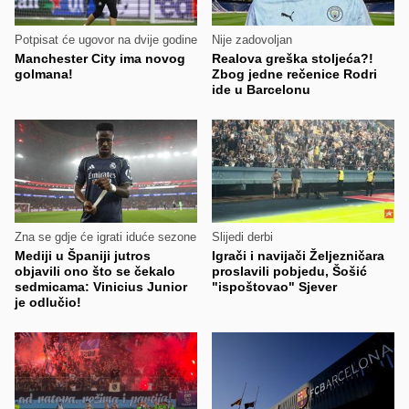
Potpisat će ugovor na dvije godine
Nije zadovoljan
Manchester City ima novog
Realova greška stoljeća?!
golmana!
Zbog jedne rečenice Rodri
ide u Barcelonu
Zna se gdje će igrati iduće sezone
Slijedi derbi
Mediji u Španiji jutros
Igrači i navijači Željezničara
objavili ono što se čekalo
proslavili pobjedu, Šošić
sedmicama: Vinicius Junior
"ispoštovao" Sjever
je odlučio!