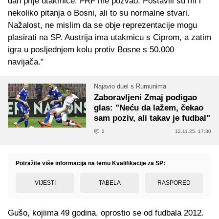
dan prije utakmice. FRF me pozvao. Postavili su mi i
nekoliko pitanja o Bosni, ali to su normalne stvari.
Nažalost, ne mislim da se obje reprezentacije mogu
plasirati na SP. Austrija ima utakmicu s Ciprom, a zatim
igra u posljednjem kolu protiv Bosne s 50.000
navijača."
Najavio duel s Rumunima
Zaboravljeni Zmaj podigao
glas: "Neću da lažem, čekao
sam poziv, ali takav je fudbal"
2
12.11.25. 17:30
Potražite više informacija na temu Kvalifikacije za SP:
VIJESTI
TABELA
RASPORED
Gušo, kojiima 49 godina, oprostio se od fudbala 2012.