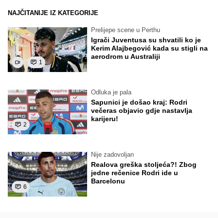
NAJČITANIJE IZ KATEGORIJE
Prelijepe scene u Perthu
Igrači Juventusa su shvatili ko je
Kerim Alajbegović kada su stigli na
aerodrom u Australiji
1
Odluka je pala
Sapunici je došao kraj: Rodri
večeras objavio gdje nastavlja
karijeru!
2
Nije zadovoljan
Realova greška stoljeća?! Zbog
jedne rečenice Rodri ide u
Barcelonu
6