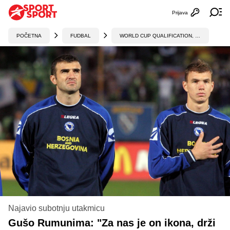
Prijava
Otvori profi
Ot
POČETNA
FUDBAL
WORLD CUP QUALIFICATION, UEFA
Najavio subotnju utakmicu
Gušo Rumunima: "Za nas je on ikona, drži