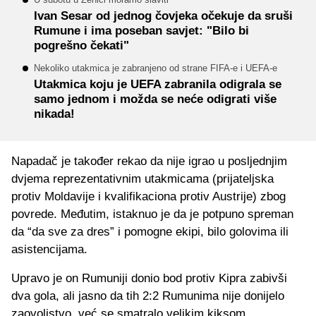
Ivan Sesar od jednog čovjeka očekuje da sruši
Rumune i ima poseban savjet: "Bilo bi
pogrešno čekati"
Nekoliko utakmica je zabranjeno od strane FIFA-e i UEFA-e
Utakmica koju je UEFA zabranila odigrala se
samo jednom i možda se neće odigrati više
nikada!
Napadač je također rekao da nije igrao u posljednjim
dvjema reprezentativnim utakmicama (prijateljska
protiv Moldavije i kvalifikaciona protiv Austrije) zbog
povrede. Međutim, istaknuo je da je potpuno spreman
da “da sve za dres” i pomogne ekipi, bilo golovima ili
asistencijama.
Upravo je on Rumuniji donio bod protiv Kipra zabivši
dva gola, ali jasno da tih 2:2 Rumunima nije donijelo
zaovoljstvo, već se smatralo velikim kiksom.