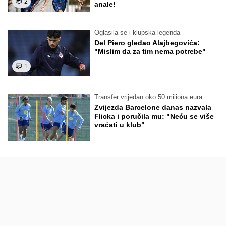
2
anale!
Oglasila se i klupska legenda
Del Piero gledao Alajbegovića:
"Mislim da za tim nema potrebe"
1
Transfer vrijedan oko 50 miliona eura
Zvijezda Barcelone danas nazvala
Flicka i poručila mu: "Neću se više
vraćati u klub"