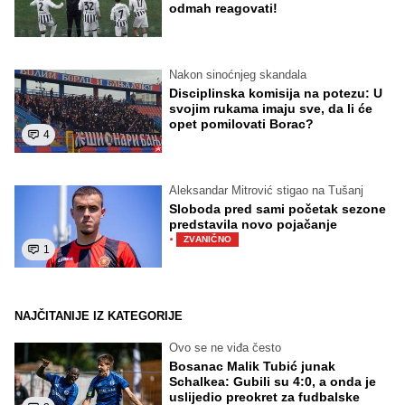
odmah reagovati!
Nakon sinoćnjeg skandala
Disciplinska komisija na potezu: U
svojim rukama imaju sve, da li će
opet pomilovati Borac?
4
Aleksandar Mitrović stigao na Tušanj
Sloboda pred sami početak sezone
predstavila novo pojačanje
·
ZVANIČNO
1
NAJČITANIJE IZ KATEGORIJE
Ovo se ne viđa često
Bosanac Malik Tubić junak
Schalkea: Gubili su 4:0, a onda je
uslijedio preokret za fudbalske