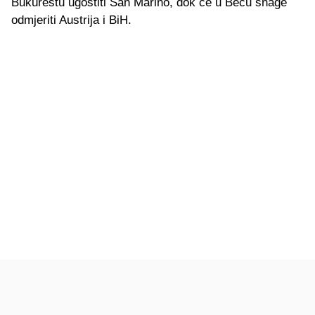
Bukureštu ugostiti San Marino, dok će u Beču snage
odmjeriti Austrija i BiH.