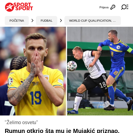
Prijava
Otvori profi
Ot
POČETNA
FUDBAL
WORLD CUP QUALIFICATION, UEFA
"Želimo osvetu"
Rumun otkrio šta mu je Mujakić priznao,