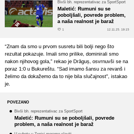
Bivši bh. reprezentativac za SportSport
Maletić: Rumuni su se
poboljšali, povrede problem,
a naša realnost je baraž
1
12.11.25. 19:15
“Znam da smo u prvom susretu bili bolji nego što
rezultat pokazuje. Imali smo prilike, dominirali smo
nakon njihovog gola,” rekao je Drăguș, osvrnuvši se na
poraz 1:0 u Bukureštu. “Sad imamo šansu za revanš i
želimo da dokažemo da to nije bila slučajnost", istakao
je.
POVEZANO
Bivši bh. reprezentativac za SportSport
Maletić: Rumuni su se poboljšali, povrede
problem, a naša realnost je baraž
U subotu u Zenici moramo slaviti