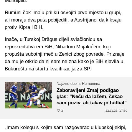
Mundijalu."
Rumuni čak imaju priliku osvojiti prvo mjesto u grupi,
ali moraju dva puta pobijediti, a Austrijanci da kiksaju
protiv Kipra i BiH.
Inače, u Turskoj Drăguș dijeli svlačionicu sa
reprezentativcem BiH, Nihadom Mujakićem, koji
propušta subotnji meč u Zenici zbog povrede. Priznaje
da mu je otkrio da ni sam ne zna kako je BiH slavila u
Bukureštu na startu kvalifikacija za SP.
Najavio duel s Rumunima
Zaboravljeni Zmaj podigao
glas: "Neću da lažem, čekao
sam poziv, ali takav je fudbal"
2
12.11.25. 17:30
„Imam kolegu s kojim sam razgovarao u klupskoj ekipi,