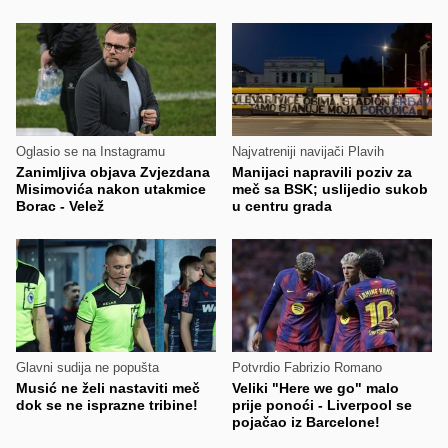
Oglasio se na Instagramu
Najvatreniji navijači Plavih
Zanimljiva objava Zvjezdana
Manijaci napravili poziv za
Misimovića nakon utakmice
meč sa BSK; uslijedio sukob
Borac - Velež
u centru grada
Glavni sudija ne popušta
Potvrdio Fabrizio Romano
Musić ne želi nastaviti meč
Veliki "Here we go" malo
dok se ne isprazne tribine!
prije ponoći - Liverpool se
pojačao iz Barcelone!