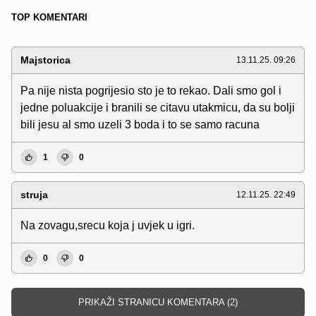
TOP KOMENTARI
Majstorica
13.11.25. 09:26
Pa nije nista pogrijesio sto je to rekao. Dali smo gol i
jedne poluakcije i branili se citavu utakmicu, da su bolji
bili jesu al smo uzeli 3 boda i to se samo racuna
1
0
struja
12.11.25. 22:49
Na zovagu,srecu koja j uvjek u igri.
0
0
PRIKAŽI STRANICU KOMENTARA (2)