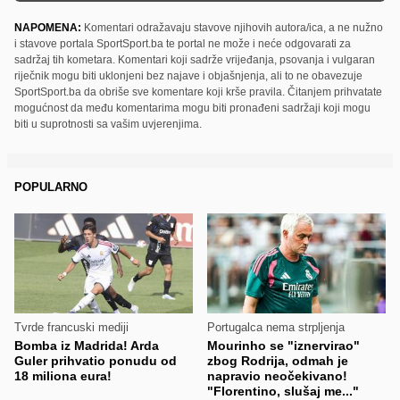
NAPOMENA:
Komentari odražavaju stavove njihovih autora/ica, a ne nužno
i stavove portala SportSport.ba te portal ne može i neće odgovarati za
sadržaj tih kometara. Komentari koji sadrže vrijeđanja, psovanja i vulgaran
riječnik mogu biti uklonjeni bez najave i objašnjenja, ali to ne obavezuje
SportSport.ba da obriše sve komentare koji krše pravila. Čitanjem prihvatate
mogućnost da među komentarima mogu biti pronađeni sadržaji koji mogu
biti u suprotnosti sa vašim uvjerenjima.
POPULARNO
Tvrde francuski mediji
Portugalca nema strpljenja
Bomba iz Madrida! Arda
Mourinho se "iznervirao"
Guler prihvatio ponudu od
zbog Rodrija, odmah je
18 miliona eura!
napravio neočekivano!
"Florentino, slušaj me..."