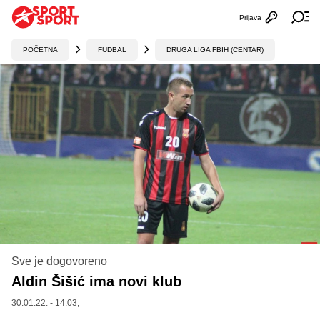
Prijava
Otvori profi
Ot
POČETNA
FUDBAL
DRUGA LIGA FBIH (CENTAR)
Sve je dogovoreno
Aldin Šišić ima novi klub
30.01.22. - 14:03,