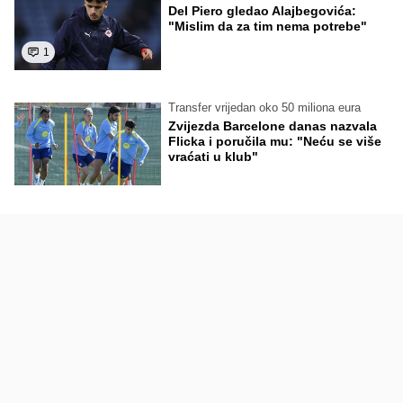
Del Piero gledao Alajbegovića:
"Mislim da za tim nema potrebe"
1
Transfer vrijedan oko 50 miliona eura
Zvijezda Barcelone danas nazvala
Flicka i poručila mu: "Neću se više
vraćati u klub"