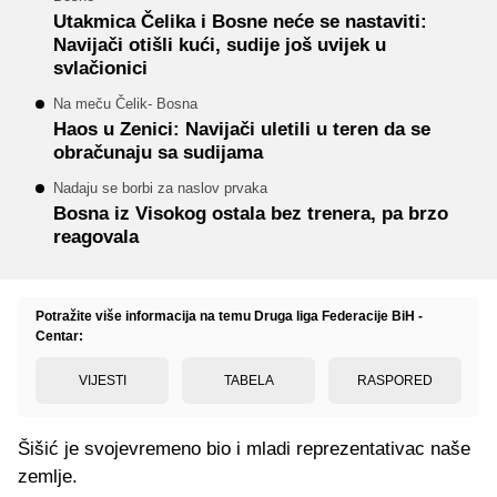
Utakmica Čelika i Bosne neće se nastaviti:
Navijači otišli kući, sudije još uvijek u
svlačionici
Na meču Čelik- Bosna
Haos u Zenici: Navijači uletili u teren da se
obračunaju sa sudijama
Nadaju se borbi za naslov prvaka
Bosna iz Visokog ostala bez trenera, pa brzo
reagovala
Potražite više informacija na temu Druga liga Federacije BiH -
Centar:
VIJESTI
TABELA
RASPORED
Šišić je svojevremeno bio i mladi reprezentativac naše
zemlje.