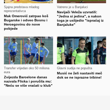
Sjajna predstava mladog
Vatreno je u Banjaluci
reprezentativca
Navijači Veleža uzvratili:
Mak Omerović zatrpao koš
"Jedna si jedina", a nakon
Bugarske i odveo Bosnu i
toga je uslijedio "ispraćaj iz
Hercegovinu do nove
Banjaluke"
pobjede
Transfer vrijedan oko 50 miliona
Glavni sudija ne popušta
eura
Musić ne želi nastaviti meč
Zvijezda Barcelone danas
dok se ne isprazne tribine!
nazvala Flicka i poručila mu:
"Neću se više vraćati u klub"