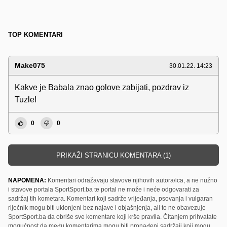
TOP KOMENTARI
Make075
30.01.22. 14:23
Kakve je Babala znao golove zabijati, pozdrav iz
Tuzle!
0
0
PRIKAŽI STRANICU KOMENTARA (1)
NAPOMENA:
Komentari odražavaju stavove njihovih autora/ica, a ne nužno
i stavove portala SportSport.ba te portal ne može i neće odgovarati za
sadržaj tih kometara. Komentari koji sadrže vrijeđanja, psovanja i vulgaran
riječnik mogu biti uklonjeni bez najave i objašnjenja, ali to ne obavezuje
SportSport.ba da obriše sve komentare koji krše pravila. Čitanjem prihvatate
mogućnost da među komentarima mogu biti pronađeni sadržaji koji mogu