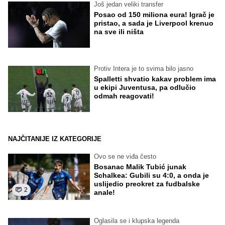
Još jedan veliki transfer
Posao od 150 miliona eura! Igrač je
pristao, a sada je Liverpool krenuo
na sve ili ništa
Protiv Intera je to svima bilo jasno
Spalletti shvatio kakav problem ima
u ekipi Juventusa, pa odlučio
odmah reagovati!
NAJČITANIJE IZ KATEGORIJE
Ovo se ne viđa često
Bosanac Malik Tubić junak
Schalkea: Gubili su 4:0, a onda je
uslijedio preokret za fudbalske
2
anale!
Oglasila se i klupska legenda