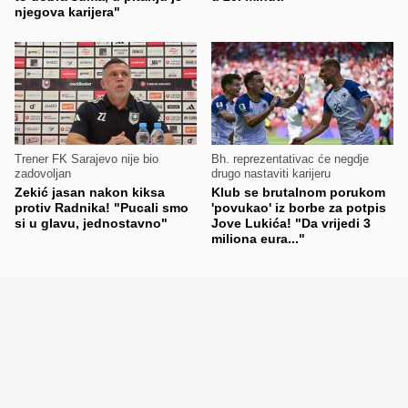
njegova karijera"
Trener FK Sarajevo nije bio
Bh. reprezentativac će negdje
zadovoljan
drugo nastaviti karijeru
Zekić jasan nakon kiksa
Klub se brutalnom porukom
protiv Radnika! "Pucali smo
'povukao' iz borbe za potpis
si u glavu, jednostavno"
Jove Lukića! "Da vrijedi 3
miliona eura..."