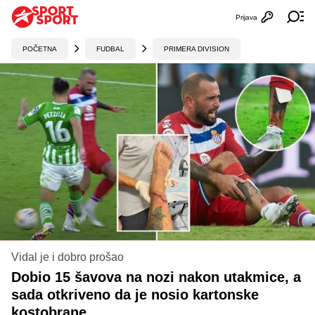
Prijava
Otvori profi
Ot
POČETNA
FUDBAL
PRIMERA DIVISION
Vidal je i dobro prošao
Dobio 15 šavova na nozi nakon utakmice, a
sada otkriveno da je nosio kartonske
kostobrane