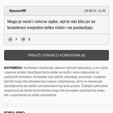
_0pasan99
24.09.21. 11:20
Mogo je nosit i celicne sipke, opt bi isto bilo jer se
kostobrani svejedno toliko nisko i ne postavljaju.
7
2
PRIKAŽI STRANICU KOMENTARA (6)
NAPOMENA:
Komentari odražavaju stavove njihovih autora/ica, a ne nužno
i stavove portala SportSport.ba te portal ne može i neće odgovarati za
sadržaj tih kometara. Komentari koji sadrže vrijeđanja, psovanja i vulgaran
riječnik mogu biti uklonjeni bez najave i objašnjenja, ali to ne obavezuje
SportSport.ba da obriše sve komentare koji krše pravila. Čitanjem prihvatate
mogućnost da među komentarima mogu biti pronađeni sadržaji koji mogu
biti u suprotnosti sa vašim uvjerenjima.
POPULARNO