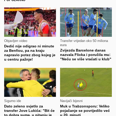
Objavljen video
Transfer vrijedan oko 50 miliona
eura
Dedić nije odigrao ni minute
Zvijezda Barcelone danas
za Benficu, pa na kraju
nazvala Flicka i poručila mu:
napravio potez zbog kojeg je
"Neću se više vraćati u klub"
u centru pažnje!
Sigurno ide
Navijači bijesni
Dato zeleno svjetlo za
Muk u Trabzonsporu: Veliko
transfer Jove Lukića: "Bit će
pojačanje se povrijedilo već
to dobra suma, u pitanju je
u 20. minuti