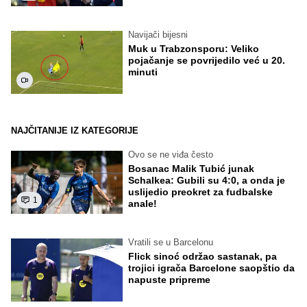
Navijači bijesni
Muk u Trabzonsporu: Veliko
pojačanje se povrijedilo već u 20.
minuti
NAJČITANIJE IZ KATEGORIJE
Ovo se ne viđa često
Bosanac Malik Tubić junak
Schalkea: Gubili su 4:0, a onda je
uslijedio preokret za fudbalske
1
anale!
Vratili se u Barcelonu
Flick sinoć održao sastanak, pa
trojici igrača Barcelone saopštio da
napuste pripreme