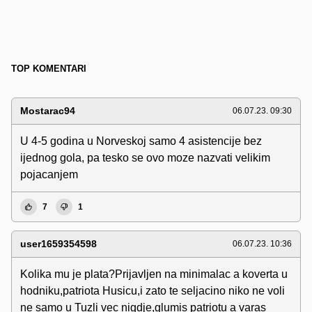
TOP KOMENTARI
Mostarac94
06.07.23. 09:30
U 4-5 godina u Norveskoj samo 4 asistencije bez
ijednog gola, pa tesko se ovo moze nazvati velikim
pojacanjem
7
1
user1659354598
06.07.23. 10:36
Kolika mu je plata?Prijavljen na minimalac a koverta u
hodniku,patriota Husicu,i zato te seljacino niko ne voli
ne samo u Tuzli vec nigdje,glumis patriotu a varas