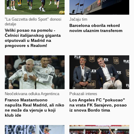
"La Gazzetta dello Sport" donosi
Jačaju tim
detalje
Barcelona oborila rekord
Veliki posao na pomolu -
novim ulaznim transferom
Čelnici italijanskog giganta
otputovali u Madrid na
pregovore s Realom!
Neočekivana odluka Argentinca
Pokazali interes
Franco Mastantuono
Los Angeles FC "pokucao"
napušta Real Madrid, ali niko
na vrata FK Sarajevo, posao
ne može da vjeruje u koji
iz snova Bordo tima
klub ide