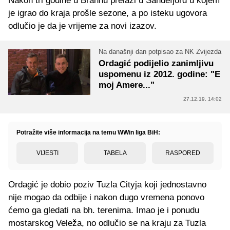
Nakon tri godine u Brannu prelazi u Sandefjord u kojem
je igrao do kraja prošle sezone, a po isteku ugovora
odlučio je da je vrijeme za novi izazov.
Na današnji dan potpisao za NK Zvijezda
Ordagić podijelio zanimljivu
uspomenu iz 2012. godine: "E
moj Amere..."
27.12.19. 14:02
Potražite više informacija na temu WWin liga BiH:
VIJESTI
TABELA
RASPORED
Ordagić je dobio poziv Tuzla Cityja koji jednostavno
nije mogao da odbije i nakon dugo vremena ponovo
ćemo ga gledati na bh. terenima. Imao je i ponudu
mostarskog Veleža, no odlučio se na kraju za Tuzla