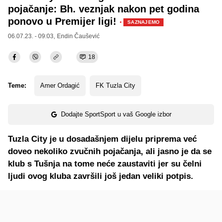
pojačanje: Bh. veznjak nakon pet godina
ponovo u Premijer ligi!
·
SAZNAJEMO
06.07.23. - 09:03,
Endin Čaušević
18
Teme:
Amer Ordagić
FK Tuzla City
Dodajte SportSport u vaš Google izbor
Tuzla City je u dosadašnjem dijelu priprema već
doveo nekoliko zvučnih pojačanja, ali jasno je da se
klub s Tušnja na tome neće zaustaviti jer su čelni
ljudi ovog kluba završili još jedan veliki potpis.