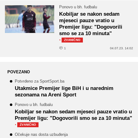
Ponovo u bh. fudbalu
Kobiljar se nakon sedam
mjeseci pauze vratio u
Premijer ligu: "Dogovorili
smo se za 10 minuta"
·
ZVANIČNO
1
04.07.23. 14:02
POVEZANO
Potvrđeno za SportSport.ba
Utakmice Premijer lige BiH i u narednim
sezonama na Areni Sport
Ponovo u bh. fudbalu
Kobiljar se nakon sedam mjeseci pauze vratio u
Premijer ligu: "Dogovorili smo se za 10 minuta"
·
ZVANIČNO
Očekuje nas dosta uzbuđenja