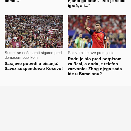
ćemo..."
Pjanić ga brani: "Bio je veliki
igrač, ali..."
Susret se neće igrati sigurno pred
Poziv koji je sve promijenio
domaćom publikom
Rodri je bio pred potpisom
Sarajevo potvrdilo pisanja:
za Real, a onda je telefon
Savez suspendovao Koševo!
zazvonio: Zbog njega sada
ide u Barcelonu?