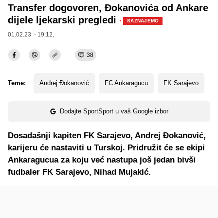
Transfer dogovoren, Đokanovića od Ankare
dijele ljekarski pregledi
·
SAZNAJEMO
01.02.23. - 19:12,
38
Teme:
Andrej Đokanović
FC Ankaragucu
FK Sarajevo
Dodajte SportSport u vaš Google izbor
Dosadašnji kapiten FK Sarajevo, Andrej Đokanović,
karijeru će nastaviti u Turskoj. Pridružit će se ekipi
Ankaragucua za koju već nastupa još jedan bivši
fudbaler FK Sarajevo, Nihad Mujakić.