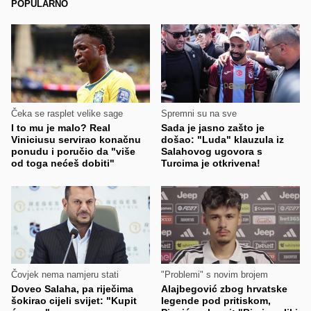
POPULARNO
Čeka se rasplet velike sage
Spremni su na sve
I to mu je malo? Real
Sada je jasno zašto je
Viniciusu servirao konačnu
došao: "Luda" klauzula iz
ponudu i poručio da "više
Salahovog ugovora s
od toga nećeš dobiti"
Turcima je otkrivena!
Čovjek nema namjeru stati
"Problemi" s novim brojem
Doveo Salaha, pa riječima
Alajbegović zbog hrvatske
šokirao cijeli svijet: "Kupit
legende pod pritiskom,