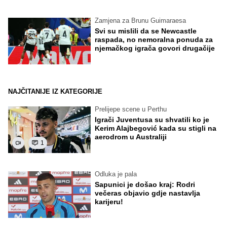
Zamjena za Brunu Guimaraesa
Svi su mislili da se Newcastle
raspada, no nemoralna ponuda za
njemačkog igrača govori drugačije
NAJČITANIJE IZ KATEGORIJE
Prelijepe scene u Perthu
Igrači Juventusa su shvatili ko je
Kerim Alajbegović kada su stigli na
aerodrom u Australiji
1
Odluka je pala
Sapunici je došao kraj: Rodri
večeras objavio gdje nastavlja
karijeru!