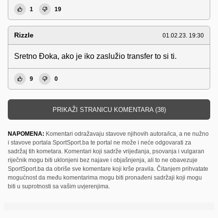
1
19
Rizzle
01.02.23. 19:30
Sretno Đoka, ako je iko zaslužio transfer to si ti.
9
0
PRIKAŽI STRANICU KOMENTARA (38)
NAPOMENA:
Komentari odražavaju stavove njihovih autora/ica, a ne nužno
i stavove portala SportSport.ba te portal ne može i neće odgovarati za
sadržaj tih kometara. Komentari koji sadrže vrijeđanja, psovanja i vulgaran
riječnik mogu biti uklonjeni bez najave i objašnjenja, ali to ne obavezuje
SportSport.ba da obriše sve komentare koji krše pravila. Čitanjem prihvatate
mogućnost da među komentarima mogu biti pronađeni sadržaji koji mogu
biti u suprotnosti sa vašim uvjerenjima.