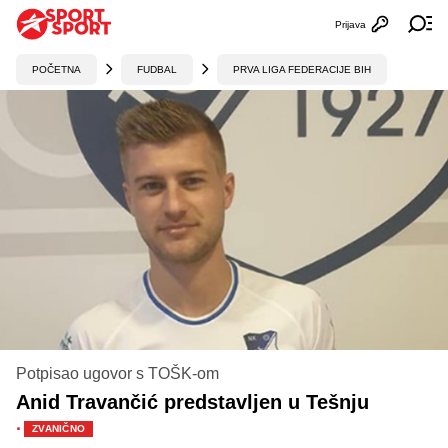
Prijava
Otvori profi
Ot
POČETNA
FUDBAL
PRVA LIGA FEDERACIJE BIH
Potpisao ugovor s TOŠK-om
Anid Travančić predstavljen u Tešnju
·
ZVANIČNO