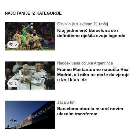
NAJČITANIJE IZ KATEGORIJE
Osvojio je s ekipom 21 trofej
Kraj jedne ere: Barcelona se i
definitivno riješila svoje legende
5
Neočekivana odluka Argentinca
Franco Mastantuono napušta Real
Madrid, ali niko ne može da vjeruje
u koji klub ide
1
Jačaju tim
Barcelona oborila rekord novim
ulaznim transferom