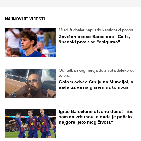
NAJNOVIJE VIJESTI
Mladi fudbaler napustio katalonski ponos
Završen posao Barcelone i Celte,
španski prvak se "osigurao"
Od fudbalskog heroja do života daleko od
terena
Golom odveo Srbiju na Mundijal, a
sada uživa na gliseru uz tompus
Igrač Barcelone otvorio dušu: „Bio
sam na vrhuncu, a onda je počelo
najgore ljeto mog života“