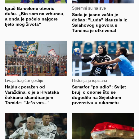
Igrač Barcelone otvorio
Spremni su na sve
dušu: „Bio sam na vrhuncu,
Sada je jasno zašto je
a onda je počelo najgore
došao: "Luda" klauzula iz
ljeto mog života“
Salahovog ugovora s
Turcima je otkrivena!
Livaja tragičar gostiju
Historija je ispisana
Hajduk poražen od
Semafor "poludio": Svijet
Varaždina, cijela Hrvatska
bruji o onome što se
šokirana skandiranjem
dogodilo na Svjetskom
Torcide: "Je*o vas..."
prvenstvu u rukometu