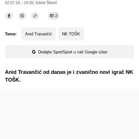
02.07.19. - 19:30,
Edmir Škorić
2
Teme:
Anid Travančić
NK TOŠK
Dodajte SportSport u vaš Google izbor
Anid Travančić od danas je i zvanično novi igrač NK
TOŠK.