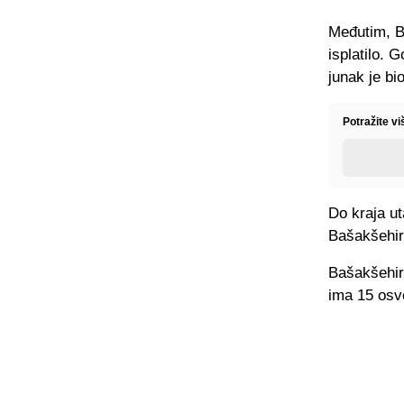
Međutim, B
isplatilo. 
junak je b
Potražite vi
Do kraja u
Bašakšehir 
Bašakšehir 
ima 15 osv