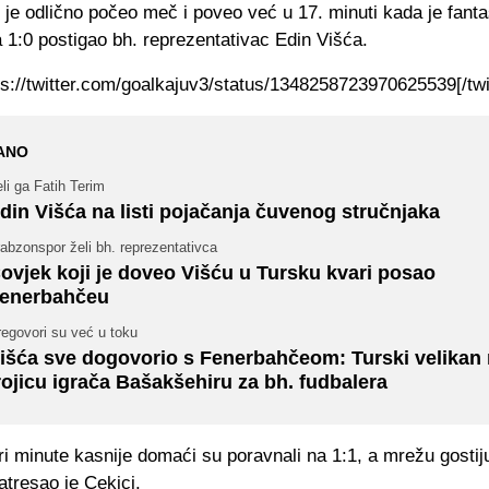
je odlično počeo meč i poveo već u 17. minuti kada je fanta
 1:0 postigao bh. reprezentativac Edin Višća.
tps://twitter.com/goalkajuv3/status/1348258723970625539[/twi
ANO
li ga Fatih Terim
din Višća na listi pojačanja čuvenog stručnjaka
abzonspor želi bh. reprezentativca
ovjek koji je doveo Višću u Tursku kvari posao
enerbahčeu
egovori su već u toku
išća sve dogovorio s Fenerbahčeom: Turski velikan 
rojicu igrača Bašakšehiru za bh. fudbalera
i minute kasnije domaći su poravnali na 1:1, a mrežu gostiju
atresao je Cekici.