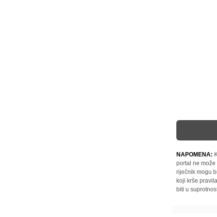
NAPOMENA:
K
portal ne može 
riječnik mogu b
koji krše pravi
biti u suprotnos