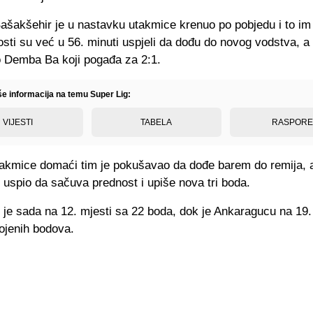
ašakšehir je u nastavku utakmice krenuo po pobjedu i to im
Gosti su već u 56. minuti uspjeli da dođu do novog vodstva, a
io Demba Ba koji pogađa za 2:1.
še informacija na temu Super Lig:
VIJESTI
TABELA
RASPOR
takmice domaći tim je pokušavao da dođe barem do remija, al
uspio da sačuva prednost i upiše nova tri boda.
je sada na 12. mjesti sa 22 boda, dok je Ankaragucu na 19. p
ojenih bodova.