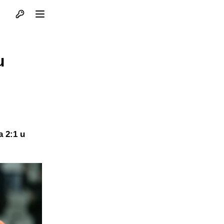
Otvori profil
Otvori meni
u
a 2:1 u