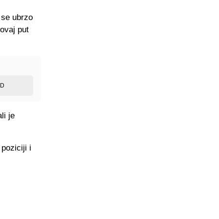
 se ubrzo
 ovaj put
ED
i je
oziciji i