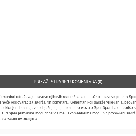
PRIKAŽI STRANICU KOMENTARA (0)
omentari odražavaju stavove njihovih autora/ica, a ne nužno i stavove portala Spor
i neće odgovarati za sadržaj tih kometara. Komentari koji sadrže vrijeđanja, psovan
iti uklonjeni bez najave i objašnjenja, ali to ne obavezuje SportSport.ba da obriše
la. Čitanjem prihvatate mogućnost da među komentarima mogu biti pronađeni sadrža
ti sa vašim uvjerenjima.