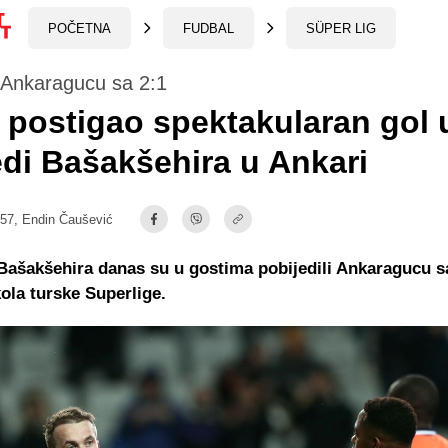
POČETNA
FUDBAL
SÜPER LIG
 Ankaragucu sa 2:1
 postigao spektakularan gol 
di Bašakšehira u Ankari
:57,
Endin Čaušević
Bašakšehira danas su u gostima pobijedili Ankaragucu s
ola turske Superlige.