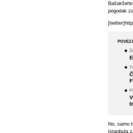
Bašakšehir 
pogodak za
[twitter]ht
POVEZ
Že
E
Tr
Č
F
Pr
V
t
No, samo tr
Istanbula z