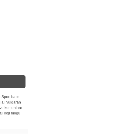
tSport.ba te
ja i vulgaran
 sve komentare
ji koji mogu