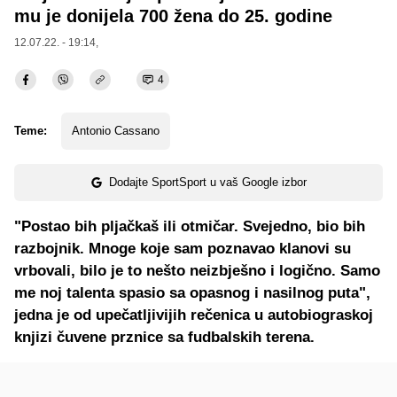
mu je donijela 700 žena do 25. godine
12.07.22. - 19:14,
4
Teme:
Antonio Cassano
Dodajte SportSport u vaš Google izbor
"Postao bih pljačkaš ili otmičar. Svejedno, bio bih
razbojnik. Mnoge koje sam poznavao klanovi su
vrbovali, bilo je to nešto neizbješno i logično. Samo
me noj talenta spasio sa opasnog i nasilnog puta",
jedna je od upečatljivijih rečenica u autobiograskoj
knjizi čuvene prznice sa fudbalskih terena.