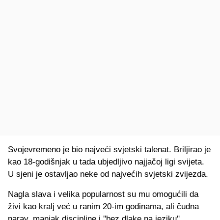
Svojevremeno je bio najveći svjetski talenat. Briljirao je
kao 18-godišnjak u tada ubjedljivo najjačoj ligi svijeta.
U sjeni je ostavljao neke od najvećih svjetski zvijezda.
Nagla slava i velika popularnost su mu omogućili da
živi kao kralj već u ranim 20-im godinama, ali čudna
narav, manjak discipline i ''bez dlake na jeziku''