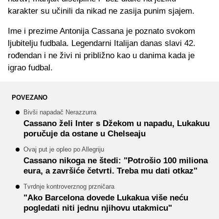
karakter su učinili da nikad ne zasija punim sjajem.
Ime i prezime Antonija Cassana je poznato svokom
ljubitelju fudbala. Legendarni Italijan danas slavi 42.
rođendan i ne živi ni približno kao u danima kada je
igrao fudbal.
POVEZANO
Bivši napadač Nerazzurra
Cassano želi Inter s Džekom u napadu, Lukakuu
poručuje da ostane u Chelseaju
Ovaj put je opleo po Allegriju
Cassano nikoga ne štedi: "Potrošio 100 miliona
eura, a završiće četvrti. Treba mu dati otkaz"
Tvrdnje kontroverznog przničara
"Ako Barcelona dovede Lukakua više neću
pogledati niti jednu njihovu utakmicu"