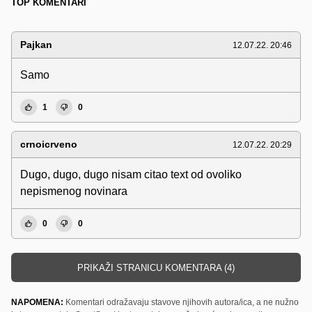
TOP KOMENTARI
Pajkan
12.07.22. 20:46
Samo
1
0
crnoicrveno
12.07.22. 20:29
Dugo, dugo, dugo nisam citao text od ovoliko
nepismenog novinara
0
0
PRIKAŽI STRANICU KOMENTARA (4)
NAPOMENA:
Komentari odražavaju stavove njihovih autora/ica, a ne nužno