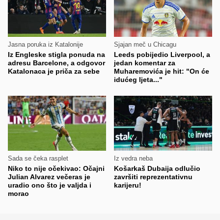
Jasna poruka iz Katalonije
Sjajan meč u Chicagu
Iz Engleske stigla ponuda na
Leeds pobijedio Liverpool, a
adresu Barcelone, a odgovor
jedan komentar za
Katalonaca je priča za sebe
Muharemovića je hit: "On će
idućeg ljeta..."
Sada se čeka rasplet
Iz vedra neba
Niko to nije očekivao: Očajni
Košarkaš Dubaija odlučio
Julian Alvarez večeras je
završiti reprezentativnu
uradio ono što je valjda i
karijeru!
morao