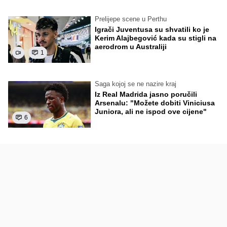
Prelijepe scene u Perthu
Igrači Juventusa su shvatili ko je
Kerim Alajbegović kada su stigli na
aerodrom u Australiji
1
Saga kojoj se ne nazire kraj
Iz Real Madrida jasno poručili
Arsenalu: "Možete dobiti Viniciusa
Juniora, ali ne ispod ove cijene"
6