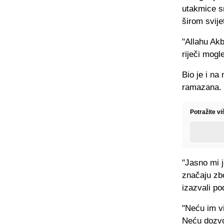
utakmice s
širom svije
"Allahu Akb
riječi mogl
Bio je i na
ramazana.
Potražite v
"Jasno mi j
značaju zb
izazvali po
"Neću im vi
Neću dozvol