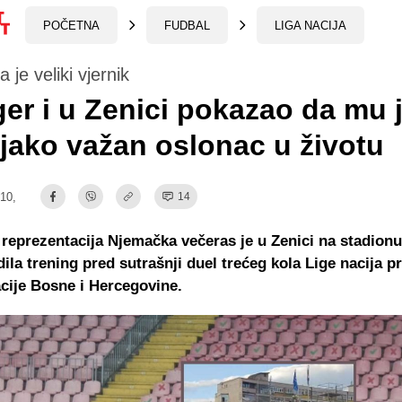
POČETNA
FUDBAL
LIGA NACIJA
a je veliki vjernik
er i u Zenici pokazao da mu 
 jako važan oslonac u životu
:10,
14
reprezentacija Njemačka večeras je u Zenici na stadionu
dila trening pred sutrašnji duel trećeg kola Lige nacija pr
cije Bosne i Hercegovine.