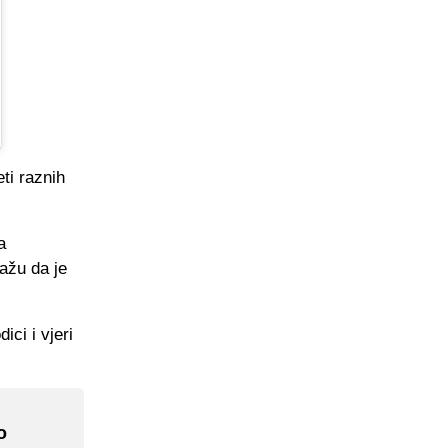
ti raznih
a
kažu da je
ci i vjeri
o