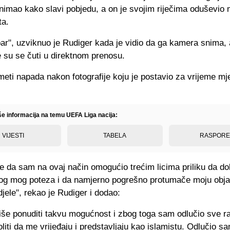
nimao kako slavi pobjedu, a on je svojim riječima oduševio
ta.
ar", uzviknuo je Rudiger kada je vidio da ga kamera snima,
e su se čuti u direktnom prenosu.
 meti napada nakon fotografije koju je postavio za vrijeme m
iše informacija na temu UEFA Liga nacija:
VIJESTI
TABELA
RASPOR
e da sam na ovaj način omogućio trećim licima priliku da do
og mog poteza i da namjerno pogrešno protumače moju obja
djele", rekao je Rudiger i dodao:
še ponuditi takvu mogućnost i zbog toga sam odlučio sve raš
iti da me vrijeđaju i predstavljaju kao islamistu. Odlučio s