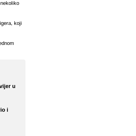
 nekoliko
gera, koji
 jednom
vijer u
io i