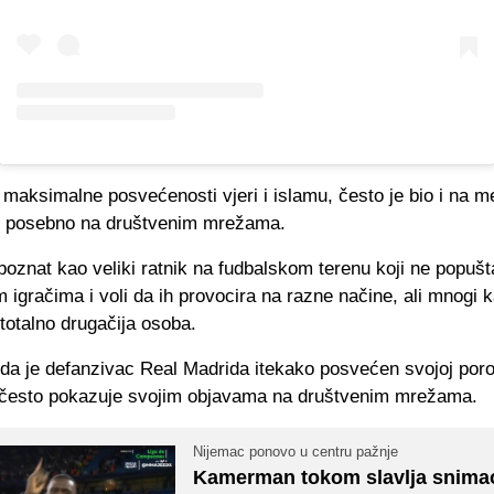
maksimalne posvećenosti vjeri i islamu, često je bio i na me
 posebno na društvenim mrežama.
poznat kao veliki ratnik na fudbalskom terenu koji ne popušt
m igračima i voli da ih provocira na razne načine, ali mnogi 
totalno drugačija osoba.
da je defanzivac Real Madrida itekako posvećen svojoj porodi
 često pokazuje svojim objavama na društvenim mrežama.
Nijemac ponovo u centru pažnje
Kamerman tokom slavlja snima