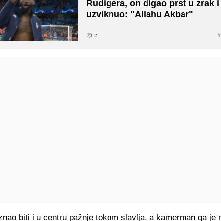
Rudigera, on digao prst u zrak i
uzviknuo: "Allahu Akbar"
2
1
znao biti i u centru pažnje tokom slavlja, a kamerman ga je