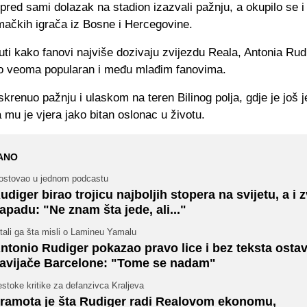
pred sami dolazak na stadion izazvali pažnju, a okupilo se i
mačkih igrača iz Bosne i Hercegovine.
ti kako fanovi najviše dozivaju zvijezdu Reala, Antonia Rudi
no veoma popularan i među mlađim fanovima.
skrenuo pažnju i ulaskom na teren Bilinog polja, gdje je još
mu je vjera jako bitan oslonac u životu.
ANO
ostovao u jednom podcastu
udiger birao trojicu najboljih stopera na svijetu, a i z
apadu: "Ne znam šta jede, ali..."
tali ga šta misli o Lamineu Yamalu
ntonio Rudiger pokazao pravo lice i bez teksta ostav
avijače Barcelone: "Tome se nadam"
stoke kritike za defanzivca Kraljeva
ramota je šta Rudiger radi Realovom ekonomu,