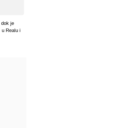
 dok je
i u Realu i