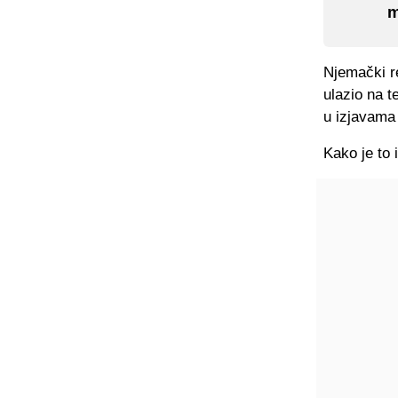
m
Njemački re
ulazio na t
u izjavama 
Kako je to 