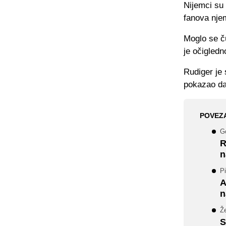
Nijemci su 
fanova nje
Moglo se ču
je očigled
Rudiger je 
pokazao da 
POVEZ
G
R
n
Pi
A
n
Že
S