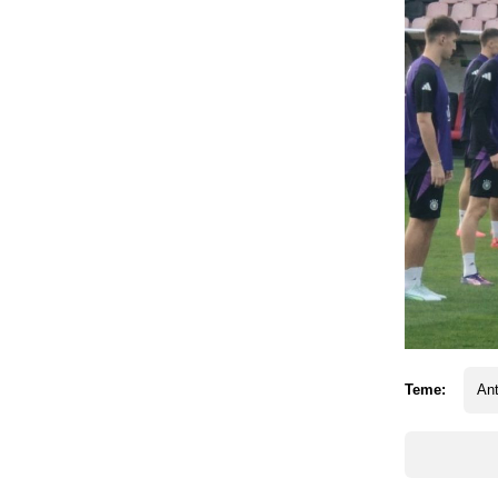
Teme:
Ant