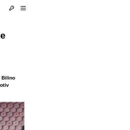
Otvori profil
Otvori meni
je
 Bilino
otiv