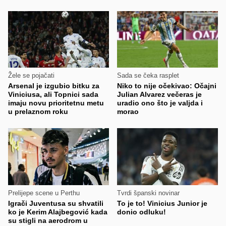
Žele se pojačati
Sada se čeka rasplet
Arsenal je izgubio bitku za
Niko to nije očekivao: Očajni
Viniciusa, ali Topnici sada
Julian Alvarez večeras je
imaju novu prioritetnu metu
uradio ono što je valjda i
u prelaznom roku
morao
Prelijepe scene u Perthu
Tvrdi španski novinar
Igrači Juventusa su shvatili
To je to! Vinicius Junior je
ko je Kerim Alajbegović kada
donio odluku!
su stigli na aerodrom u