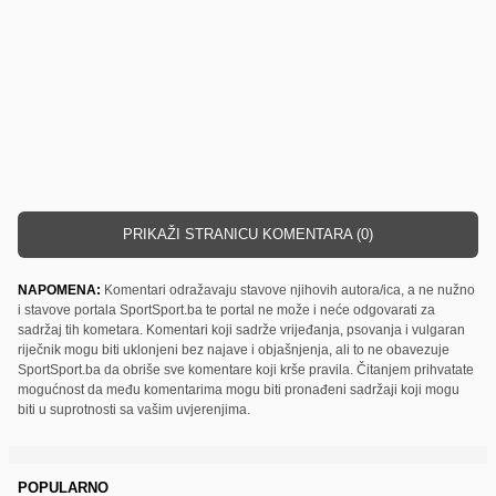
PRIKAŽI STRANICU KOMENTARA (0)
NAPOMENA:
Komentari odražavaju stavove njihovih autora/ica, a ne nužno
i stavove portala SportSport.ba te portal ne može i neće odgovarati za
sadržaj tih kometara. Komentari koji sadrže vrijeđanja, psovanja i vulgaran
riječnik mogu biti uklonjeni bez najave i objašnjenja, ali to ne obavezuje
SportSport.ba da obriše sve komentare koji krše pravila. Čitanjem prihvatate
mogućnost da među komentarima mogu biti pronađeni sadržaji koji mogu
biti u suprotnosti sa vašim uvjerenjima.
POPULARNO