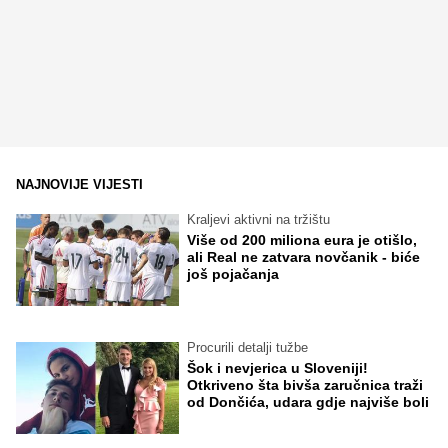
NAJNOVIJE VIJESTI
Kraljevi aktivni na tržištu
Više od 200 miliona eura je otišlo,
ali Real ne zatvara novčanik - biće
još pojačanja
Procurili detalji tužbe
Šok i nevjerica u Sloveniji!
Otkriveno šta bivša zaručnica traži
od Dončića, udara gdje najviše boli