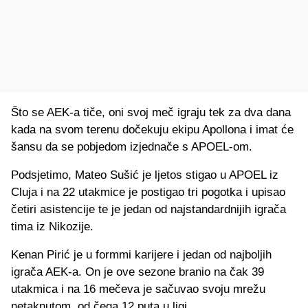
Što se AEK-a tiče, oni svoj meč igraju tek za dva dana
kada na svom terenu dočekuju ekipu Apollona i imat će
šansu da se pobjedom izjednače s APOEL-om.
Podsjetimo, Mateo Sušić je ljetos stigao u APOEL iz
Cluja i na 22 utakmice je postigao tri pogotka i upisao
četiri asistencije te je jedan od najstandardnijih igrača
tima iz Nikozije.
Kenan Pirić je u formmi karijere i jedan od najboljih
igrača AEK-a. On je ove sezone branio na čak 39
utakmica i na 16 mečeva je sačuvao svoju mrežu
netaknutom, od čega 12 puta u ligi.