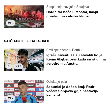
Saopštenje navijača Sarajeva
Horde zla neće u Mostar, imaju
poruku i za čelnike kluba
8
NAJČITANIJE IZ KATEGORIJE
Prelijepe scene u Perthu
Igrači Juventusa su shvatili ko je
Kerim Alajbegović kada su stigli na
aerodrom u Australiji
1
Odluka je pala
Sapunici je došao kraj: Rodri
večeras objavio gdje nastavlja
karijeru!
2