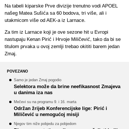
Na tabeli kiparske Prve divizije trenutno vodi APOEL
našeg Matea Sušića sa 60 bodova, tri više, ali i
utakmicom više od AEK-a iz Larnace.
Za tim iz Larnace koji je ove sezone hit u Evropi
nastupaju Kenan Pirić i Hrvoje Miličević, tako da bi se
titulom prvaka u ovoj zemlji trebao okititi barem jedan
Zmaj.
POVEZANO
Samo je jedan Zmaj pogodio
Selektora može da brine neefikasnost Zmajeva
u danima iza nas
Mečevi su na programu 9. i 16. marta
Održan žrijeb Konferencijske lige: Pirić i
Miličević u nemogućoj misiji
Njegov tim niže pobjedu za pobjedom